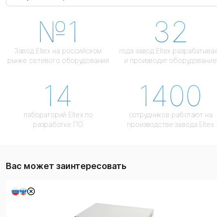
№1
32
Завод Eltex на российском
года завод Eltex разрабатыва
рынке сетевого оборудования
и производит оборудование
14
1400
лабораторий Eltex по
сотрудников работают на
разработке ПО
производстве завода Eltex
Вас может заинтересовать