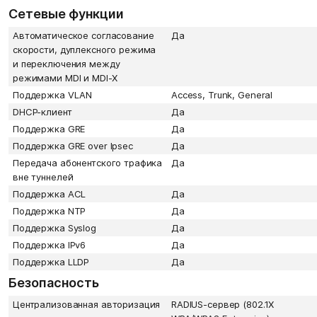
Сетевые функции
Автоматическое согласование
Да
скорости, дуплексного режима
и переключения между
режимами MDI и MDI-X
Поддержка VLAN
Access, Trunk, General
DHCP-клиент
Да
Поддержка GRE
Да
Поддержка GRE over Ipsec
Да
Передача абонентского трафика
Да
вне туннелей
Поддержка ACL
Да
Поддержка NTP
Да
Поддержка Syslog
Да
Поддержка IPv6
Да
Поддержка LLDP
Да
Безопасность
Централизованная авторизация
RADIUS-сервер (802.1X