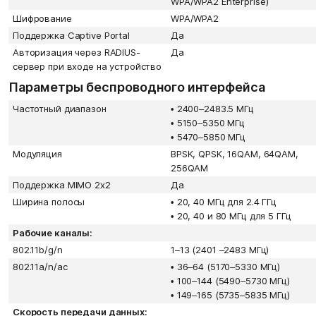
WPA/WPA2 Enterprise)
Шифрование
WPA/WPA2
Поддержка Captive Portal
Да
Авторизация через RADIUS-
Да
сервер при входе на устройство
Параметры беспроводного интерфейса
Частотный диапазон
•
2400–2483.5 МГц
•
5150–5350 МГц
•
5470–5850 МГц
Модуляция
BPSK, QPSK, 16QAM, 64QAM,
256QAM
Поддержка MIMO 2х2
Да
Ширина полосы
•
20, 40 МГц для 2.4 ГГц
•
20, 40 и 80 МГц для 5 ГГц
Рабочие каналы:
802.11b/g/n
1–13 (2401 –2483 МГц)
802.11a/n/ac
•
36–64 (5170–5330 МГц)
•
100–144 (5490–5730 МГц)
•
149–165 (5735–5835 МГц)
Скорость передачи данных: