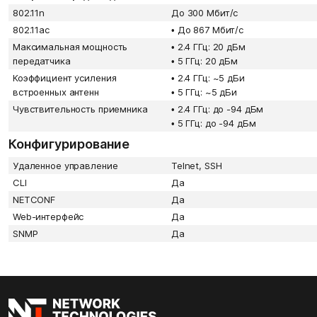
802.11n
До 300 Мбит/с
802.11ac
•
До 867 Мбит/с
Максимальная мощность
•
2.4 ГГц: 20 дБм
передатчика
•
5 ГГц: 20 дБм
Коэффициент усиления
•
2.4 ГГц: ~5 дБи
встроенных антенн
•
5 ГГц: ~5 дБи
Чувствительность приемника
•
2.4 ГГц: до -94 дБм
•
5 ГГц: до -94 дБм
Конфигурирование
Удаленное управление
Telnet, SSH
CLI
Да
NETCONF
Да
Web-интерфейс
Да
SNMP
Да