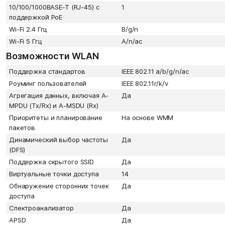
10/100/1000BASE-T (RJ-45) с
1
поддержкой PoE
Wi-Fi 2.4 Ггц
В/g/n
Wi-Fi 5 Ггц
А/n/ac
Возможности WLAN
Поддержка стандартов
IEEE 802.11 a/b/g/n/ac
Роуминг пользователей
IEEE 802.11r/k/v
Агрегация данных, включая A-
Да
MPDU (Tx/Rx) и А-MSDU (Rx)
Приоритеты и планирование
На основе WMM
пакетов
Динамический выбор частоты
Да
(DFS)
Поддержка скрытого SSID
Да
Виртуальные точки доступа
14
Обнаружение сторонних точек
Да
доступа
Спектроанализатор
Да
APSD
Да