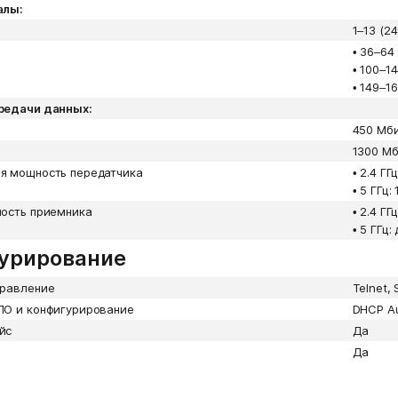
алы:
1–13 (2
•
36–64 
•
100–14
•
149–16
редачи данных:
450 Мби
1300 Мб
я мощность передатчика
•
2.4 ГГ
•
5 ГГц:
ность приемника
•
2.4 ГГ
•
5 ГГц:
урирование
правление
Telnet,
ПО и конфигурирование
DHCP Au
йс
Да
Да