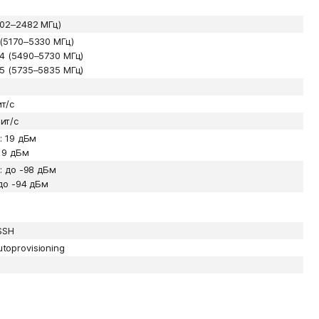
402–2482 МГц)
(5170–5330 МГц)
4 (5490–5730 МГц)
5 (5735–5835 МГц)
т/с
ит/с
ц: 19 дБм
 19 дБм
ц: до -98 дБм
 до -94 дБм
 SSH
toprovisioning