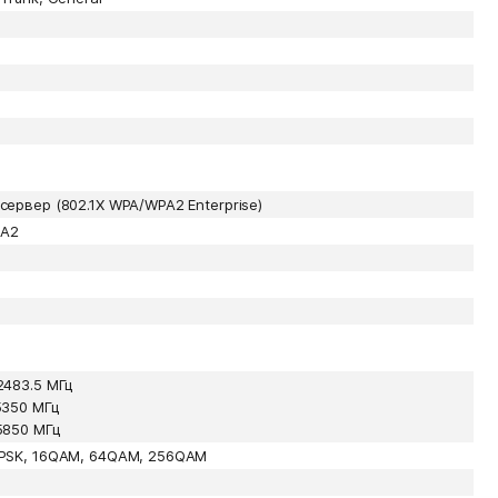
сервер (802.1X WPA/WPA2 Enterprise)
A2
2483.5 МГц
5350 МГц
5850 МГц
QPSK, 16QAM, 64QAM, 256QAM