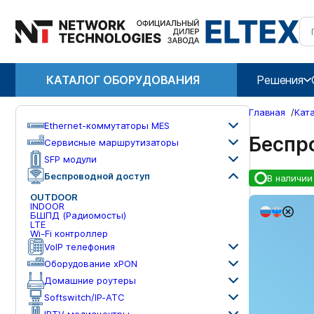
КАТАЛОГ ОБОРУДОВАНИЯ
Решения
Главная
/
Кат
Ethernet-коммутаторы MES
Беспр
Сервисные маршрутизаторы
SFP модули
Беспроводной доступ
В наличии
OUTDOOR
INDOOR
БШПД (Радиомосты)
LTE
Wi-Fi контроллер
VoIP телефония
Оборудование xPON
Домашние роутеры
Softswitch/IP-ATC
IPTV медиацентры