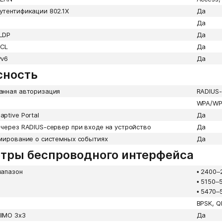
утентификации 802.1X
Да
Да
LDP
Да
ACL
Да
Pv6
Да
сность
анная авторизация
RADIUS-
WPA/WP
ptive Portal
Да
через RADIUS-сервер при входе на устройство
Да
рмирование о системных событиях
Да
тры беспроводного интерфейса
иапазон
•
2400–
•
5150–
•
5470–
BPSK, 
IMO 3х3
Да