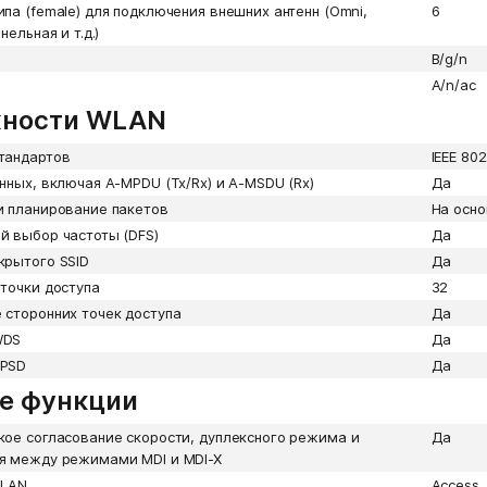
па (female) для подключения внешних антенн (Omni,
6
нельная и т.д.)
В/g/n
А/n/ac
ности WLAN
тандартов
IEEE 802
нных, включая A-MPDU (Tx/Rx) и А-MSDU (Rx)
Да
и планирование пакетов
На осн
й выбор частоты (DFS)
Да
крытого SSID
Да
точки доступа
32
сторонних точек доступа
Да
WDS
Да
APSD
Да
е функции
ое согласование скорости, дуплексного режима и
Да
я между режимами MDI и MDI-X
VLAN
Access,