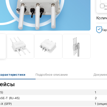
Cо
оз
Коли
Гар
характеристики
Подробное описание
Докумен
ейсы
5)
1
ASE-T (RJ-45)
2
-X (SFP)
1 (опци