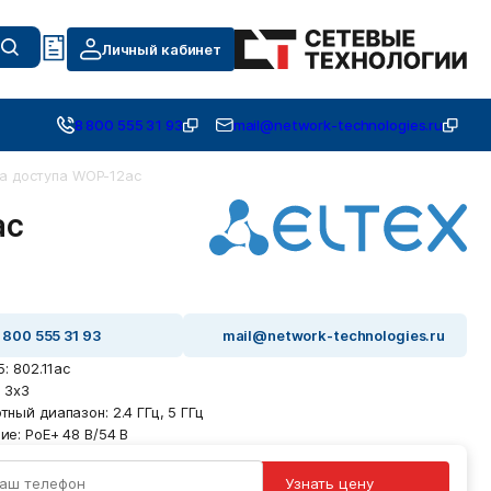
Личный кабинет
8 800 555 31 93
mail@network-technologies.ru
а доступа WOP-12ac
ac
 800 555 31 93
mail@network-technologies.ru
 5: 802.11ac
: 3x3
тный диапазон: 2.4 ГГц, 5 ГГц
ние: PoE+ 48 В/54 В
Узнать цену