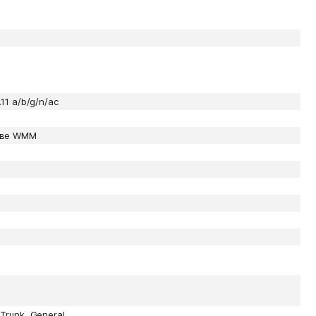
.11 a/b/g/n/ac
ове WMM
 Trunk, General