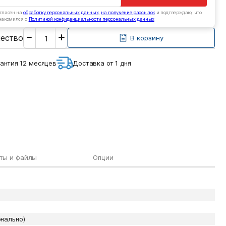
гласен на
обработку персональных данных
,
на получение рассылок
и подтверждаю, что
накомился с
Политикой конфиденциальности персональных данных
Введите
чество
необходимое
В корзину
количество
антия 12 месяцев
Доставка от 1 дня
ты и файлы
Опции
онально)