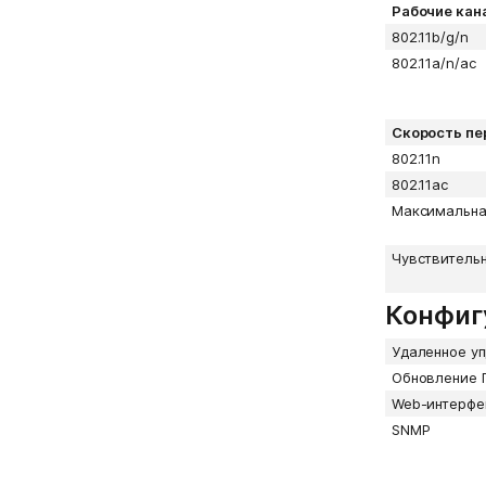
Рабочие кан
802.11b/g/n
802.11a/n/ac
Скорость пе
802.11n
802.11ac
Максимальна
Чувствитель
Конфиг
Удаленное у
Обновление 
Web-интерфе
SNMP