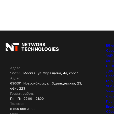
Ethe
Сер
VoIP
Soft
Бесп
Адрес
Дом
127055, Москва, ул. Образцова, 4а, корп.1
Обор
Адрес
IPTV
630091, Новосибирск, ул. Ядринцевская, 23,
SFP 
офис 223
Умны
График работы
Сист
Пн - Пт, 09:00 - 21:00
Проч
Телефон
Вид
8 800 555 31 93
Обо
Email