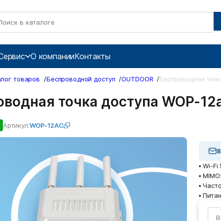
Сервис
О компании
Контакты
алог товаров
/
Беспроводной доступ
/
OUTDOOR
/
Беспроводная точк
оводная точка доступа WOP-12
Артикул:
WOP-12AC
8
• Wi-Fi
• MIMO
• Часто
• Пита