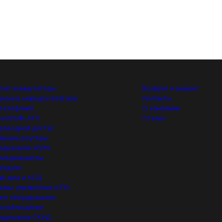
rnet коммутаторы
Возврат и ремонт
висные маршрутизаторы
Контакты
 телефония
О компании
switch/IP-ATC
Статьи
роводной доступ
ашние роутеры
удование xPON
 медиацентры
модули
й дом и АСД
емы управления и ПО
ее оборудование
еонаблюдение
рудование СКУД