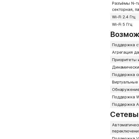
Разъёмы N-ти
секторная, па
Wi-Fi 2.4 Ггц
Wi-Fi 5 Ггц
Возмож
Поддержка с
Агрегация да
Приоритеты 
Динамически
Поддержка с
Виртуальные 
Обнаружение 
Поддержка 
Поддержка 
Сетевы
Автоматическ
переключени
Поддержка 