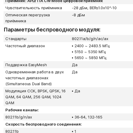
Приёмник: APD/TIA CW Mode цифровой приемник
Чувствительность приёмника
-28 дБм, BER≤1.0x10^-10
Оптическая перегрузка
-8 дБм
приёмника
Параметры беспроводного модуля:
Стандарты
802.11a/b/g/n/ac/ax
Частотный диапазон
•
2400 ~ 2483.5 МГц
•
5150 ~ 5350 МГц
•
5650 ~ 5850 МГц
Поддержка EasyMesh
Да
Одновременная работа в двух
Да
частотных диапазонах
(Simultaneous Dual Band)
Модуляция CCK, BPSK, QPSK, 16
•
Да
QAM, 64 QAM, 256 QAM, 1024
QAM
Рабочие каналы:
802.11b/g/n/ax
•
36-64, 132-165
Скорость беспроводного соединения:
802.11b
•
1