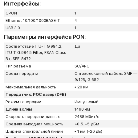
Интерфейсы:
GPON
1
Ethernet 10/100/1000BASE-T
4
USB 3.0
1
Параметры интерфейса PON:
Соответствие ITU-T G.984.2,
Да
ITU-T G.984.5 Filter, FSAN Class
B+, SFF-8472
Тип разъема
SC/APC
Среда передачи
Оптоволоконный кабель SMF —
9/125, G.652
Максимальная дальность
•
20 км
Передатчик: POC лазер (DFB)
Режим генерации
Импульсный
Длина волны
1490 нм
Скорость передачи данных
2488 Мбит/с
Средняя выходная мощность
+0,5..+5 дБм
Ширина спектральной линии
•
1 нм (-20 дБ)