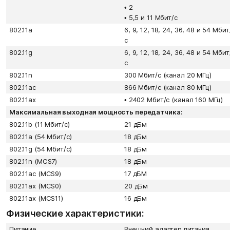
•
2
•
5,5 и 11 Мбит/с
802.11a
6, 9, 12, 18, 24, 36, 48 и 54 Мбит
с
802.11g
6, 9, 12, 18, 24, 36, 48 и 54 Мбит
с
802.11n
300 Мбит/c (канал 20 МГц)
802.11ac
866 Мбит/с (канал 80 МГц)
802.11ax
•
2402 Мбит/c (канал 160 МГц)
Максимальная выходная мощность передатчика:
802.11b (11 Мбит/с)
21 дБм
802.11а (54 Мбит/с)
18 дБм
802.11g (54 Мбит/с)
18 дБм
802.11n (MCS7)
18 дБм
802.11ac (MCS9)
17 дБМ
802.11аx (MCS0)
20 дБм
802.11аx (MCS11)
16 дБм
Физические характеристики:
Питание
Внешний адаптер питания