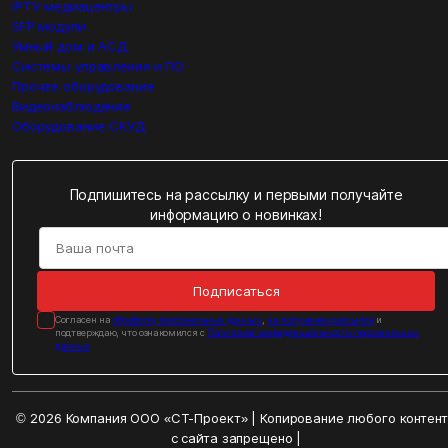
IPTV медиацентры
SFP модули
Умный дом и АСД
Системы управления и ПО
Прочее оборудование
Видеонаблюдение
Оборудование СКУД
Подпишитесь на рассылку и первыми получайте
информацию о новинках!
Подписаться
Cогласен на
обработку персональных данных
,
на получение рассылок
и
подтверждаю, что ознакомился с
Политикой конфиденциальности персональных
данных
© 2026 Компания ООО «СТ-Проект» | Копирование любого контен
с сайта запрещено |