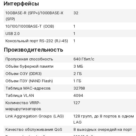
Интерфейсы
10GBASE-R (SFP+)/1000BASE-X
32
(SFP)
10/100/1000BASE-T (OOB)
1
USB 2.0
1
Консольный порт RS-232 (RJ-45)
1
Производительность
Пропускная способность
640 Гбит/с
Объём буферной памяти
3 МБ
Объем ОЗУ (DDR3)
2 ГБ
Объем ПЗУ (NAND Flash)
1 ГБ
Таблица MAC-адресов
32768
Таблица VLAN
4094
Количество VRRP-
127
маршрутизаторов
Link Aggregation Groups (LAG)
128 групп, до 8 портов в одном
LAG
Качество обслуживания QoS
8 выходных очередей на порт