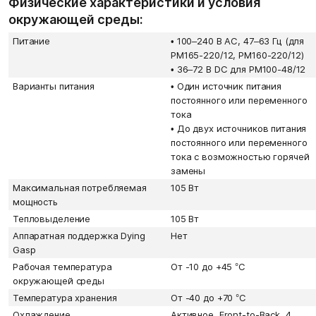
Физические характеристики и условия
окружающей среды:
Питание
•
100–240 В AC, 47–63 Гц (для
PM165-220/12, PM160-220/12)
•
36–72 В DC для PM100-48/12
Варианты питания
•
Один источник питания
постоянного или переменного
тока
•
До двух источников питания
постоянного или переменного
тока с возможностью горячей
замены
Максимальная потребляемая
105 Вт
мощность
Тепловыделение
105 Вт
Аппаратная поддержка Dying
Нет
Gasp
Рабочая температура
От -10 до +45 °С
окружающей среды
Температура хранения
От -40 до +70 °С
Охлаждение
Активное, Front-to-Back, 4