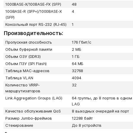
1000BASE-X/100BASE-FX (SFP)
48
10GBASE-R (SFP+)/1000BASE-X
4
(SFP)
Консольный порт RS-232 (RJ-45)
1
Производительность:
Пропускная способность
176 Гбит/с
Объём буферной памяти
2 МБ
Объем ОЗУ (DDR3)
1 ГБ
Объем ПЗУ (SPI Flash)
64 МБ
Таблица MAC-адресов
32768
Таблица VLAN
4094
Количество VRRP-
32
маршрутизаторов
Link Aggregation Groups (LAG)
64 группы, до 8 портов в одном
LAG
Качество обслуживания QoS
8 выходных очередей на порт
Размер Jumbo-фреймов
12288 байт
Стекирование
До 8 устройств