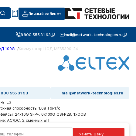
Личный кабинет
8 800 555 31 93
mail@network-technologies.ru
ОД 100G
/
Коммутатор ЦОД MES5300-24
 800 555 31 93
mail@network-technologies.ru
нь: L3
ускная способность: 1,68 Тбит/с
рфейсы: 24x10G SFP+, 6x100G QSFP28, 1xOOB
ние: AC/DC, 2 сменных БП
Узнать цену