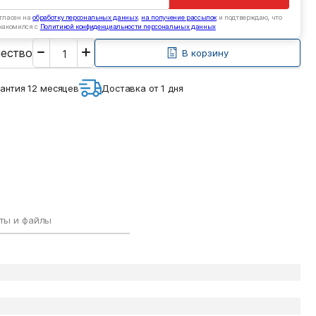
гласен на
обработку персональных данных
,
на получение рассылок
и подтверждаю, что
накомился с
Политикой конфиденциальности персональных данных
Введите
чество
необходимое
В корзину
количество
антия 12 месяцев
Доставка от 1 дня
ты и файлы