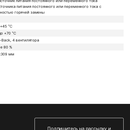
сточник питания постоянного или переменного тока
точника питания постоянного или переменного тока с
ностью горячей замены
 +45 °С
до +70 °С
o-Back, 4 вентилятора
е 80 %
x309 мм
Подпишитесь на рассылку и