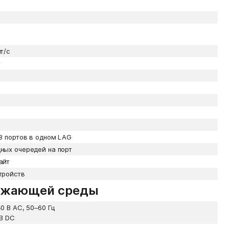
т/с
т
 8 портов в одном LAG
ных очередей на порт
айт
тройств
ружающей среды
0 В AC, 50–60 Гц
 В DC