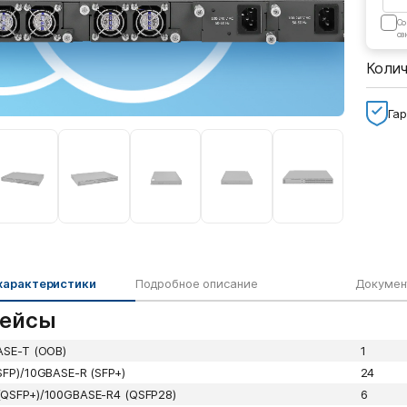
Cо
оз
Коли
Гар
характеристики
Подробное описание
Докумен
ейсы
ASE-T (OOB)
1
SFP)/10GBASE-R (SFP+)
24
QSFP+)/100GBASE-R4 (QSFP28)
6