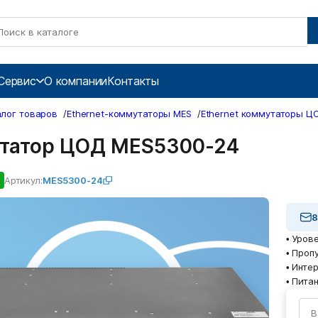
Сервис
О компании
Контакты
алог товаров
/
Ethernet-коммутаторы MES
/
Ethernet коммутаторы Ц
татор ЦОД MES5300-24
Артикул:
MES5300-24
8
• Урове
• Проп
• Инте
• Пита