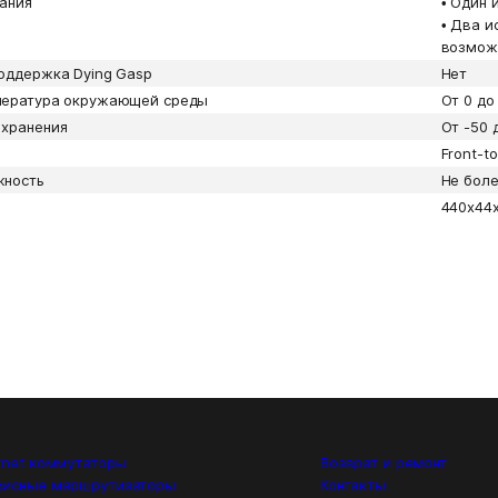
ания
•
Один и
•
Два ис
возмож
оддержка Dying Gasp
Нет
пература окружающей среды
От 0 до
 хранения
От -50 
Front-t
жность
Не боле
440x44
rnet коммутаторы
Возврат и ремонт
висные маршрутизаторы
Контакты