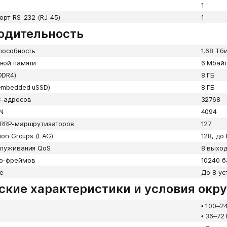
1
орт RS-232 (RJ-45)
1
одительность
пособность
1,68 Тби
ной памяти
6 Мбай
DDR4)
8 ГБ
embedded uSSD)
8 ГБ
-адресов
32768
N
4094
VRRP-маршрутизаторов
127
ion Groups (LAG)
128, до
служивания QoS
8 выход
o-фреймов
10240 б
е
До 8 ус
ские характеристики и условия ок
•
100–24
•
36–72