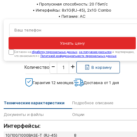
• Пропускная способность: 20 Гбит/с
• Интерфейсы: 8x1G(RJ-45), 2x1G Combo
• Питание: AC
Узнать цену
Cогласен на
обработку персональных данных
,
на получение рассылок
и подтверждаю,
что ознакомился с
Политикой конфиденциальности персональных данных
Введите
Количество
необходимое
В корзину
количество
Гарантия 12 месяцев
Доставка от 1 дня
Технические характеристики
Подробное описание
Документы и файлы
Опции
Интерфейсы:
10/100/1000BASE-T (RJ-45)
8