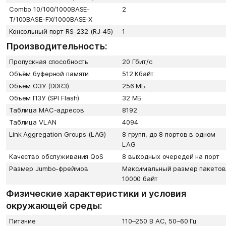
Combo 10/100/1000BASE-
2
T/100BASE-FX/1000BASE-X
Консольный порт RS-232 (RJ-45)
1
Производительность:
Пропускная способность
20 Гбит/с
Объём буферной памяти
512 Кбайт
Объем ОЗУ (DDR3)
256 МБ
Объем ПЗУ (SPI Flash)
32 МБ
Таблица MAC-адресов
8192
Таблица VLAN
4094
Link Aggregation Groups (LAG)
8 групп, до 8 портов в одном
LAG
Качество обслуживания QoS
8 выходных очередей на порт
Размер Jumbo-фреймов
Максимальный размер пакетов
10000 байт
Физические характеристики и условия
окружающей среды:
Питание
110–250 В AC, 50–60 Гц