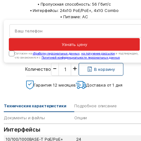
• Пропускная способность: 56 Гбит/с
• Интерфейсы: 24x1G PoE/PoE+, 4x1G Combo
• Питание: AC
Узнать цену
Cогласен на
обработку персональных данных
,
на получение рассылок
и подтверждаю,
что ознакомился с
Политикой конфиденциальности персональных данных
Введите
Количество
необходимое
В корзину
количество
Гарантия 12 месяцев
Доставка от 1 дня
Технические характеристики
Подробное описание
Документы и файлы
Опции
Интерфейсы
10/100/1000BASE-T PoE/PoE+
24