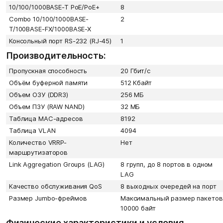
10/100/1000BASE-T PoE/PoE+
8
Combo 10/100/1000BASE-
2
T/100BASE-FX/1000BASE-X
Консольный порт RS-232 (RJ-45)
1
Производительность:
Пропускная способность
20 Гбит/с
Объём буферной памяти
512 Кбайт
Объем ОЗУ (DDR3)
256 МБ
Объем ПЗУ (RAW NAND)
32 МБ
Таблица MAC-адресов
8192
Таблица VLAN
4094
Количество VRRP-
Нет
маршрутизаторов
Link Aggregation Groups (LAG)
8 групп, до 8 портов в одном
LAG
Качество обслуживания QoS
8 выходных очередей на порт
Размер Jumbo-фреймов
Максимальный размер пакетов
10000 байт
Физические характеристики и условия