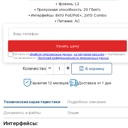
• Уровень: L2
• Пропускная способность: 20 Гбит/с
• Интерфейсы: 8x1G PoE/PoE+, 2x1G Combo
• Питание: AC
Узнать цену
Cогласен на
обработку персональных данных
,
на получение рассылок
и подтверждаю,
что ознакомился с
Политикой конфиденциальности персональных данных
Введите
Количество
необходимое
В корзину
количество
Гарантия 12 месяцев
Доставка от 1 дня
Технические характеристики
Подробное описание
Документы и файлы
Опции
Интерфейсы: