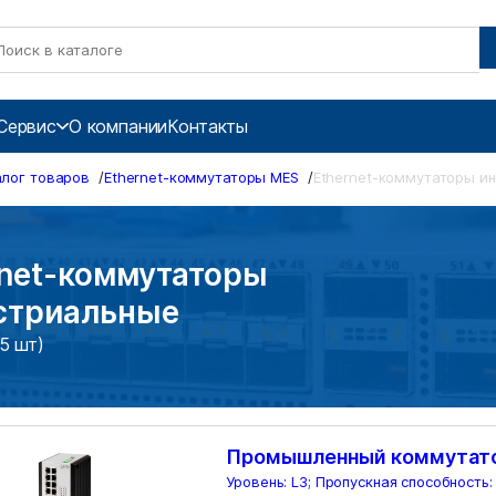
Сервис
О компании
Контакты
алог товаров
/
Ethernet-коммутаторы MES
/
Ethernet-коммутаторы и
rnet-коммутаторы
стриальные
5 шт)
Промышленный коммутат
Уровень: L3; Пропускная способность: