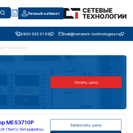
Личный кабинет
8 800 555 31 93
mail@network-technologies.ru
ндустриальные
Узнать цену
ор MES3710P
Запросить цену
 24 Гбит/с; Интерфейсы: