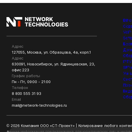
Ethe
Сер
VoIP
Soft
Бесп
Адрес
Дом
127055, Москва, ул. Образцова, 4а, корп.1
Обор
Адрес
IPTV
630091, Новосибирск, ул. Ядринцевская, 23,
SFP 
офис 223
Умны
График работы
Сист
Пн - Пт, 09:00 - 21:00
Проч
Телефон
Вид
8 800 555 31 93
Обо
Email
mail@network-technologies.ru
© 2026 Компания ООО «СТ-Проект» | Копирование любого контент
данная информация предназначена для юридических лиц и инди