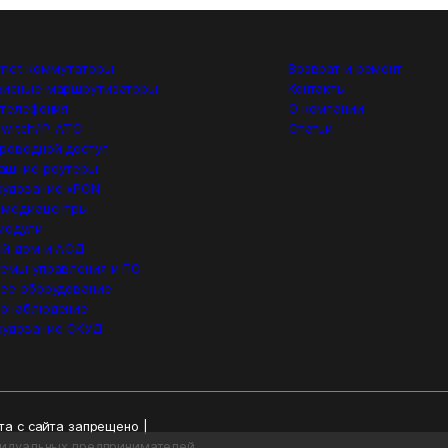
rnet коммутаторы
Возврат и ремонт
висные маршрутизаторы
Контакты
 телефония
О компании
switch/IP-ATC
Статьи
роводной доступ
ашние роутеры
удование xPON
 медиацентры
модули
й дом и АСД
емы управления и ПО
ее оборудование
еонаблюдение
рудование СКУД
а с сайта запрещено |
видуальных предпринимателей