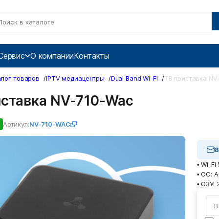
Сервис
О компании
Контакты
алог товаров
/
IPTV медиацентры
/
Dual Band Wi-Fi
/
ТВ приставка NV
иставка NV-710-Wac
Артикул:
NV-710-WAC
8
• Wi-Fi
• ОС: A
• ОЗУ: 