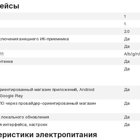
ейсы
1
1
2.0
дключения внешнего ИК-приемника
Да
Да
.11
А/b/g/n/
нтенна
Да
Да
риентированный магазин приложений, Android
Да
Google Play
ПО через провайдер-ориентированный магазин
Да
 локального обновления
Да
 интерфейса, настроек
Да
еристики электропитания