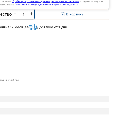
гласен на
обработку персональных данных
,
на получение рассылок
и подтверждаю, что
накомился с
Политикой конфиденциальности персональных данных
Введите
чество
необходимое
В корзину
количество
антия 12 месяцев
Доставка от 1 дня
ты и файлы