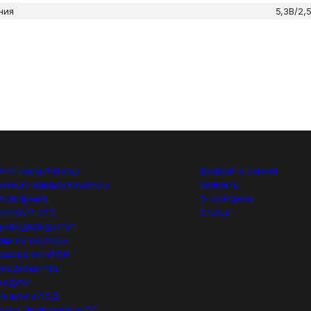
ния
5,3В/2,
rnet коммутаторы
Возврат и ремонт
висные маршрутизаторы
Контакты
 телефония
О компании
switch/IP-ATC
Статьи
роводной доступ
ашние роутеры
удование xPON
 медиацентры
модули
й дом и АСД
емы управления и ПО