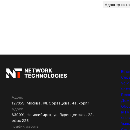
Адаптер пита
Ethe
Сер
VoIP
Soft
Бесп
Адрес
Дом
127055, Москва, ул. Образцова, 4а, корп.1
Обор
Адрес
IPTV
630091, Новосибирск, ул. Ядринцевская, 23,
SFP 
офис 223
Умны
График работы
Сист