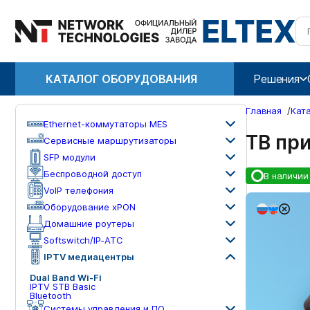
КАТАЛОГ ОБОРУДОВАНИЯ
Решения
Главная
/
Кат
Ethernet-коммутаторы MES
ТВ пр
Сервисные маршрутизаторы
SFP модули
Беспроводной доступ
В наличии
VoIP телефония
Оборудование xPON
Домашние роутеры
Softswitch/IP-ATC
IPTV медиацентры
Dual Band Wi-Fi
IPTV STB Basic
Bluetooth
Системы управления и ПО