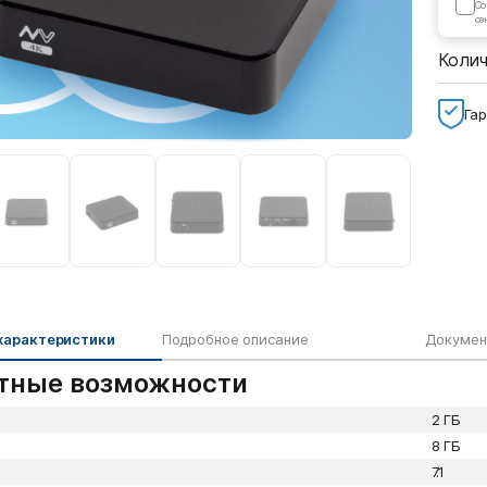
Cо
оз
Коли
Гар
характеристики
Подробное описание
Докумен
тные возможности
2 ГБ
8 ГБ
7.1