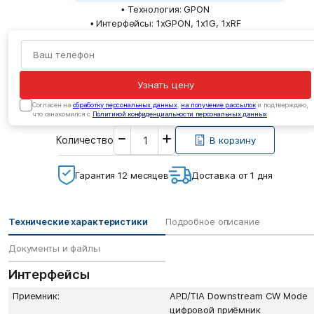
• Технология: GPON
• Интерфейсы: 1xGPON, 1x1G, 1xRF
Узнать цену
Cогласен на
обработку персональных данных
,
на получение рассылок
и подтверждаю,
что ознакомился с
Политикой конфиденциальности персональных данных
Введите
Количество
необходимое
В корзину
количество
Гарантия 12 месяцев
Доставка от 1 дня
Технические характеристики
Подробное описание
Документы и файлы
Интерфейсы
Приемник:
APD/TIA Downstream CW Mode
цифровой приёмник