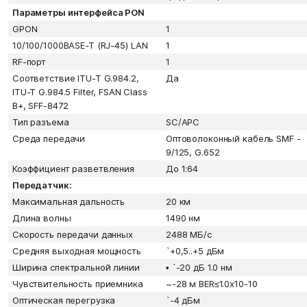
Параметры интерфейса PON
GPON
1
10/100/1000BASE-T (RJ-45) LAN
1
RF-порт
1
Соответствие ITU-T G.984.2,
Да
ITU-T G.984.5 Filter, FSAN Class
B+, SFF-8472
Тип разъема
SC/APC
Среда передачи
Оптоволоконный кабель SMF -
9/125, G.652
Коэффициент разветвления
До 1:64
Передатчик:
Максимальная дальность
20 км
Длина волны
1490 нм
Скорость передачи данных
2488 МБ/с
Средняя выходная мощность
`+0,5..+5 дБм
Ширина спектральной линии
•
`-20 дБ 1.0 нм
Чувствительность приемника
~-28 м BER≤1.0x10-10
Оптическая перегрузка
`-4 дБм