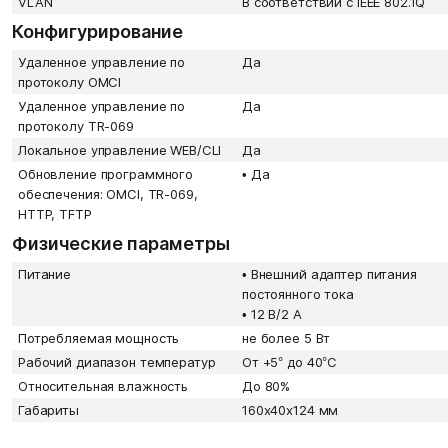
VLAN
В соответствии с IEEE 802.1Q
Конфигурирование
Удаленное управление по
Да
протоколу OMCI
Удаленное управление по
Да
протоколу TR-069
Локальное управление WEB/CLI
Да
Обновление программного
•
Да
обеспечения: OMCI, TR-069,
HTTP, TFTP
Физические параметры
Питание
•
Внешний адаптер питания
постоянного тока
•
12 B/2 А
Потребляемая мощность
не более 5 Вт
Рабочий диапазон температур
От +5° до 40°C
Относительная влажность
До 80%
Габариты
160x40x124 мм