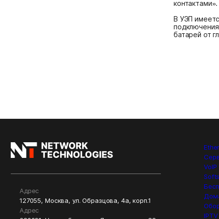
контактами».
В УЭП имеетс
подключения 
батарей от г
Ethe
Сер
VoIP
Soft
Бесп
Адрес
Дом
127055, Москва, ул. Образцова, 4а, корп.1
Обор
Адрес
IPTV