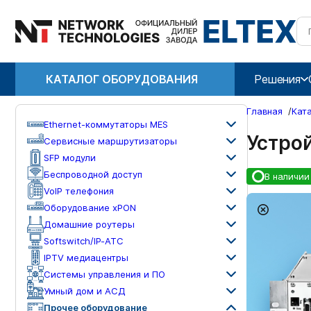
КАТАЛОГ ОБОРУДОВАНИЯ
Решения
Главная
/
Кат
Ethernet-коммутаторы MES
Устро
Сервисные маршрутизаторы
SFP модули
Беспроводной доступ
В наличии
VoIP телефония
Оборудование xPON
Домашние роутеры
Softswitch/IP-ATC
IPTV медиацентры
Системы управления и ПО
Умный дом и АСД
Прочее оборудование