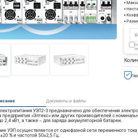
• Макс
• Нест
• Коэф
• Разм
Cо
оз
Коли
Гар
писание
Документы и файлы
электропитания УЭП2-3 предназначено для обеспечения элект
 предприятия «Элтекс» или других производителей с номиналь
 2,4 кВт, а также – для заряда аккумуляторной батареи.
ние УЭП осуществляется от однофазной сети переменного тока
±20 % и частотой 50±2,5 Гц.