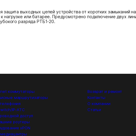
я защита выходных цепей устройства от коротких замыканий н
к нагрузке или батарее. Предусмотрено подключение двух лин
лубокого разряда РТБ1-20.
rnet коммутаторы
Возврат и ремонт
висные маршрутизаторы
Контакты
 телефония
О компании
switch/IP-ATC
Статьи
роводной доступ
ашние роутеры
удование xPON
 медиацентры