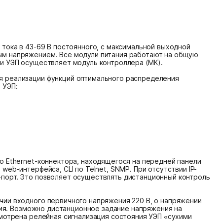
тока в 43-69 В постоянного, с максимальной выходной
ым напряжением. Все модули питания работают на общую
и УЭП осуществляет модуль контроллера (МК).
я реализации функций оптимального распределения
 УЭП:
о Ethernet-коннектора, находящегося на передней панели
eb-интерфейса, CLI по Telnet, SNMP. При отсутствии IP-
порт. Это позволяет осуществлять дистанционный контроль
ии входного первичного напряжения 220 В, о напряжении
ания. Возможно дистанционное задание напряжения на
смотрена релейная сигнализация состояния УЭП «сухими