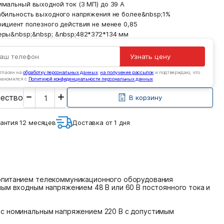
имальный выходной ток (3 МП) до 39 А
абильность выходного напряжения не более&nbsp;1%
фициент полезного действия не менее 0,85
еры&nbsp;&nbsp; &nbsp;482*372*134 мм
Узнать цену
гласен на
обработку персональных данных
,
на получение рассылок
и подтверждаю, что
накомился с
Политикой конфиденциальности персональных данных
Введите
чество
необходимое
В корзину
количество
антия 12 месяцев
Доставка от 1 дня
ропитанием телекоммуникационного оборудования
ным входным напряжением 48 В или 60 В постоянного тока и
 с номинальным напряжением 220 В с допустимым