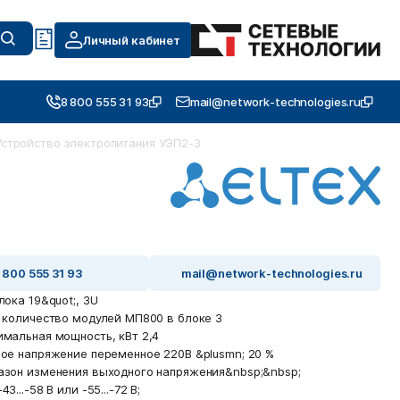
Личный кабинет
8 800 555 31 93
mail@network-technologies.ru
Устройство электропитания УЭП2-3
 800 555 31 93
mail@network-technologies.ru
лока 19&quot;, 3U
. количество модулей МП800 в блоке 3
имальная мощность, кВт 2,4
ное напряжение переменное 220В &plusmn; 20 %
азон изменения выходного напряжения&nbsp;&nbsp;
43...-58 В или -55...-72 В;