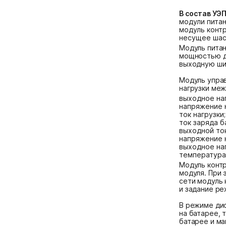
В состав УЭП
модули питан
модуль конт
несущее шас
Модуль питан
мощностью д
выходную шин
Модуль упра
нагрузки меж
выходное на
напряжение 
ток нагрузки;
ток заряда б
выходной ток
напряжение н
выходное на
температура
Модуль контр
модуля. При 
сети модуль
и задание ре
В режиме дис
на батарее, 
батарее и ма