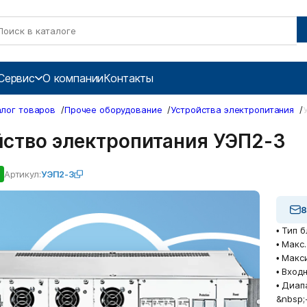
Сервис
О компании
Контакты
алог товаров
/
Прочее оборудование
/
Устройства электропитания
/
йство электропитания УЭП2-3
Артикул:
УЭП2-3
8
• Тип б
• Макс
• Макс
• Вход
• Диап
&nbsp;-