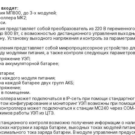
 входят:
ия МП800, до 3-х модулей;
роллера MK2;
си.
ия представляет собой преобразователь из 220 В переменного 
о 800 Вт, с возможностью дистанционного управления выходн
у. Установку выходного напряжения и контроль за параметрам
вления представляет собой микропроцессорное устройство дл
ду модулями питания, а также контроля следующих параметров
пряжение УЭП;
на аккумуляторной батарее;
атареи;
 каждого модуля питания;
а каждой батарее двух групп АКБ;
пряжение;
 в помещении.
оллера может подключаться в IP-сеть при помощи стандартног
этом конфигурирование и мониторинг УЭП возможны при помощи w
 контроллера может подключаться к станции МС240 через СОМ–
жимов работы УЭП из ЦТЭ.
танционного контроля возможно получение информации о налич
токах нагрузки и заряда батареи, выходных токах модулей пит
ксимального тока заряда батареи. В модуле управления преду