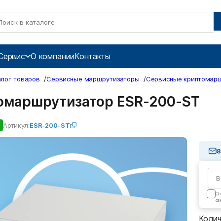
Сервис
О компании
Контакты
алог товаров
/
Сервисные маршрутизаторы
/
Сервисные криптомар
омаршрутизатор ESR-200-ST
Артикул:
ESR-200-ST
8
Cо
оз
Коли