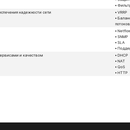
•
Фильт
еспечения надежности сети
•
VRRP
•
Балан
потоков
•
Netflo
•
SNMP
•
SLA
•
Подде
сервисами и качеством
•
DHCP
•
NAT
•
QoS
•
HTTP