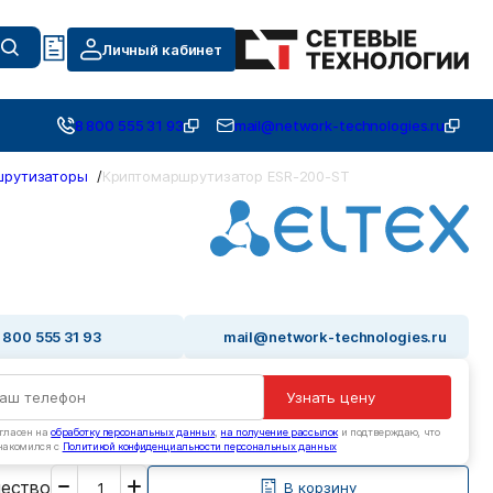
Личный кабинет
8 800 555 31 93
mail@network-technologies.ru
шрутизаторы
/
Криптомаршрутизатор ESR-200-ST
 800 555 31 93
mail@network-technologies.ru
Узнать цену
гласен на
обработку персональных данных
,
на получение рассылок
и подтверждаю, что
накомился с
Политикой конфиденциальности персональных данных
Введите
чество
необходимое
В корзину