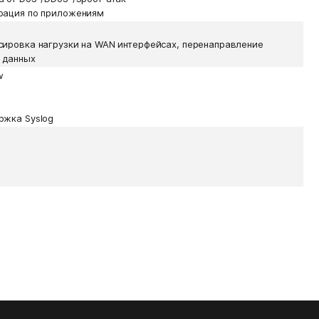
рация по приложениям
сировка нагрузки на WAN интерфейсах, перенаправление
 данных
w
ржка Syslog