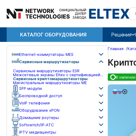
КАТАЛОГ ОБОРУДОВАНИЯ
Решения
Главная
/
Кат
Ethernet-коммутаторы MES
Крипт
Сервисные маршрутизаторы
Сервисные маршрутизаторы ESR
Межсетевые экраны Eltex с сертификацией ФСТЭК для защиты сети
В наличии
Сервисные криптомаршрутизаторы
Магистральные маршрутизаторы ME
SFP модули
Беспроводной доступ
VoIP телефония
Оборудование xPON
Домашние роутеры
Softswitch/IP-ATC
IPTV медиацентры