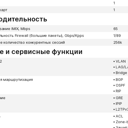
1
карт
1
одительность
ание IMIX, Mbps
65
ьность Firewall (большие пакеты), Gbps/Kpps
1/89
е количество конкурентных сессий
256k
е и сервисные функции
L2
•
VLAN
•
LAG/L
•
Bridge
я маршрутизация
•
BGP
•
OSPF
•
RIP
ние
•
GRE
•
IPIP
•
L2TPv
ь
•
ACL
•
Zone-b
•
Защита