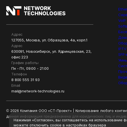
Ethe
Сер
VoIP
Soft
Бесп
Адрес
Дом
127055, Москва, ул. Образцова, 4а, корп.1
Обор
Адрес
IPTV
630091, Новосибирск, ул. Ядринцевская, 23,
SFP 
офис 223
Умны
График работы
Сист
Пн - Пт, 09:00 - 21:00
Проч
Телефон
Вид
8 800 555 31 93
Обо
Email
mail@network-technologies.ru
© 2026 Компания ООО «СТ-Проект» | Копирование любого контент
данная информация предназначена для юридических лиц и инди
Нажимая «Согласен», вы соглашаетесь на использование фа
можете отключить cookie в настройках браузера