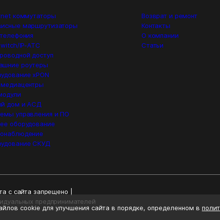
rnet коммутаторы
Возврат и ремонт
висные маршрутизаторы
Контакты
 телефония
О компании
switch/IP-ATC
Статьи
роводной доступ
ашние роутеры
удование xPON
 медиацентры
модули
й дом и АСД
емы управления и ПО
ее оборудование
еонаблюдение
рудование СКУД
а с сайта запрещено |
видуальных предпринимателей
йлов cookie для улучшения сайта в порядке, определенном в
полит