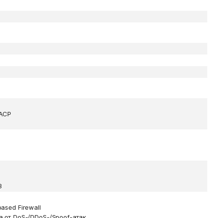
ACP
3
ased Firewall
 от DoS-/DDoS-/Spoof-атак