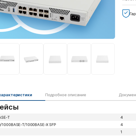
Гар
характеристики
Подробное описание
Докумен
ейсы
ASE-T
4
/1000BASE-T/1000BASE-X SFP
4
1