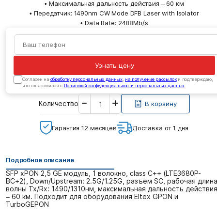
• Максимальная дальность действия – 60 км
• Передатчик: 1490nm CW Mode DFB Laser with Isolator
• Data Rate: 2488Mb/s
Узнать цену
Cогласен на
обработку персональных данных
,
на получение рассылок
и подтверждаю,
что ознакомился с
Политикой конфиденциальности персональных данных
Введите
Количество
необходимое
В корзину
количество
Гарантия 12 месяцев
Доставка от 1 дня
Подробное описание
SFP xPON 2,5 GE модуль, 1 волокно, class C++ (LTE3680P-
BC+2), Down/Upstream: 2.5G/1.25G, разъем SC, рабочая длин
волны Tx/Rx: 1490/1310нм, максимальная дальность действи
– 60 км. Подходит для оборудования Eltex GPON и
TurboGEPON