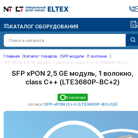
КАТАЛОГ ОБОРУДОВАНИЯ
Главная
/
Каталог товаров
/
SFP модули
/
1 волокно
/
SFP xPON 2,5 GE модуль, 1 волокно, class C++ (LTE3680P-BC+2)
SFP xPON 2,5 GE модуль, 1 волокно,
class C++ (LTE3680P-BC+2)
В наличии
Артикул:
SFP-xPON (C++) (LTE3680P-BC+2)