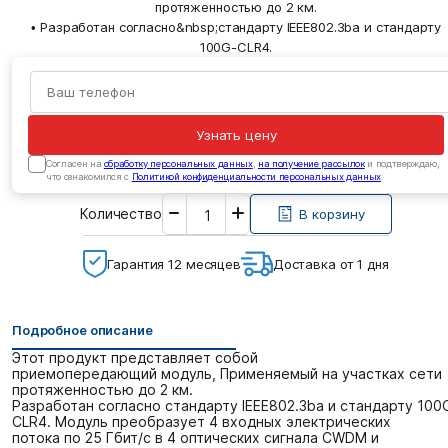
протяженностью до 2 км.
• Разработан согласно&nbsp;стандарту IEEE802.3ba и стандарту
100G-CLR4.
Узнать цену
Cогласен на
обработку персональных данных
,
на получение рассылок
и подтверждаю,
что ознакомился с
Политикой конфиденциальности персональных данных
Введите
Количество
необходимое
В корзину
количество
Гарантия 12 месяцев
Доставка от 1 дня
Подробное описание
Этот продукт представляет собой
приемопередающий модуль, Применяемый на участках сети
протяженностью до 2 км.
Разработан согласно стандарту IEEE802.3ba и стандарту 100
CLR4. Модуль преобразует 4 входных электрических
потока по 25 Гбит/с в 4 оптических сигнала CWDM и