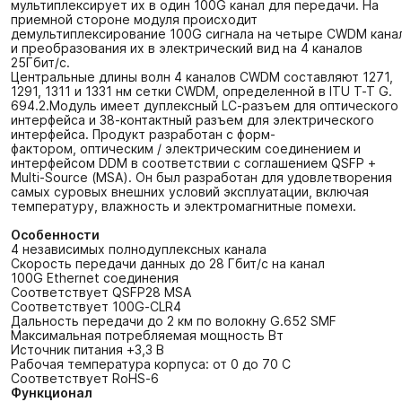
мультиплексирует их в один 100G канал для передачи. На
приемной стороне модуля происходит
демультиплексирование 100G сигнала на четыре CWDM кана
и преобразования их в электрический вид на 4 каналов
25Гбит/с.
Центральные длины волн 4 каналов CWDM составляют 1271,
1291, 1311 и 1331 нм сетки CWDM, определенной в ITU T-T G.
694.2.Модуль имеет дуплексный LC-разъем для оптического
интерфейса и 38-контактный разъем для электрического
интерфейса. Продукт разработан с форм-
фактором, оптическим / электрическим соединением и
интерфейсом DDM в соответствии с соглашением QSFP +
Multi-Source (MSA). Он был разработан для удовлетворения
самых суровых внешних условий эксплуатации, включая
температуру, влажность и электромагнитные помехи.
Особенности
4 независимых полнодуплексных канала
Скорость передачи данных до 28 Гбит/с на канал
100G Ethernet соединения
Соответствует QSFP28 MSA
Соответствует 100G-CLR4
Дальность передачи до 2 км по волокну G.652 SMF
Максимальная потребляемая мощность Вт
Источник питания +3,3 В
Рабочая температура корпуса: от 0 до 70 C
Соответствует RoHS-6
Функционал