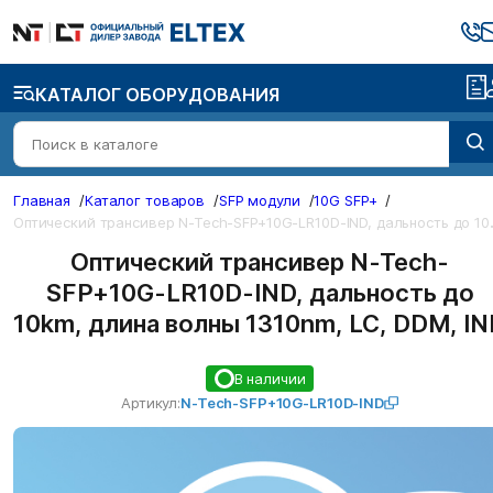
КАТАЛОГ ОБОРУДОВАНИЯ
Главная
/
Каталог товаров
/
SFP модули
/
10G SFP+
/
ический трансивер N-Tech
Оптический трансивер N-Tech-
SFP+10G-LR10D-IND, дальность до
10km, длина волны 1310nm, LC, DDM, I
В наличии
Артикул:
N-Tech-SFP+10G-LR10D-IND