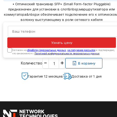
• Оптический трансивер SFP+ (Small Form-factor Pluggable)
предназначен для установки в слот&nbsp;маршрутизатора или
коммутатора&nbsp;и обеспечивает подключение его к оптическо
волокну выступающему в роли сетевого кабеля
Узнать цену
Cогласен на
обработку персональных данных
,
на получение рассылок
и подтверждаю,
что ознакомился с
Политикой конфиденциальности персональных данных
Введите
Количество
необходимое
В корзину
количество
Гарантия 12 месяцев
Доставка от 1 дня