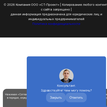
© 2026 Компания ООО «СТ-Проект» | Копирование любого контен
с сайта запрещено |
данная информация предназначена для юридических лиц и
индивидуальных предпринимателей
Политика конфиденциальности
Консультант.
Здравствуйте! Чем могу помочь?
Нажимая «Согласен», вы соглашаетесь на использование файлов cookie для улучш
Закрыть
Ответить
в порядке, определенном в
политике использования файлов «cookie».
Вы можете о
cookie в настройках браузера