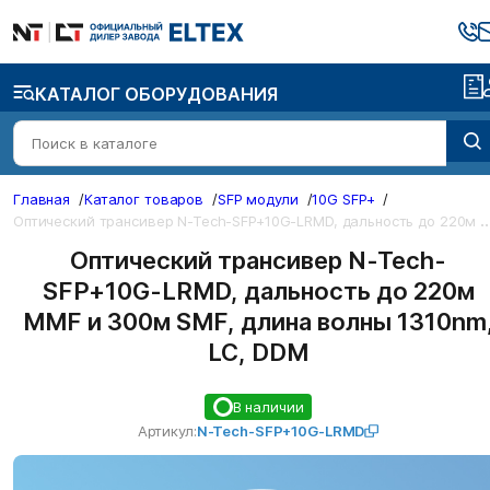
КАТАЛОГ ОБОРУДОВАНИЯ
Главная
/
Каталог товаров
/
SFP модули
/
10G SFP+
/
Оп
ический трансивер N-Tech-SFP+10G-LRMD, дальность до 220м MMF и 300м SMF, 
Оптический трансивер N-Tech-
SFP+10G-LRMD, дальность до 220м
MMF и 300м SMF, длина волны 1310nm
LC, DDM
В наличии
Артикул:
N-Tech-SFP+10G-LRMD