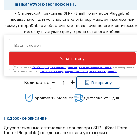
mail@network-technologies.ru
• Оптический трансивер SFP+ (Small Form-factor Pluggable)
предназначен для установки в слот&nbsp;маршрутизатора или
коммутатора&nbsp;и обеспечивает подключение его к оптическо
волокну выступающему в роли сетевого кабеля
Узнать цену
Cогласен на
обработку персональных данных
,
на получение рассылок
и подтверждаю,
что ознакомился с
Политикой конфиденциальности персональных данных
Введите
Количество
необходимое
В корзину
количество
Гарантия 12 месяцев
Доставка от 1 дня
Подробное описание
Двухволоконные оптические трансиверы SFP+ (Small Form-
factor Pluggable) предназначены для установки в