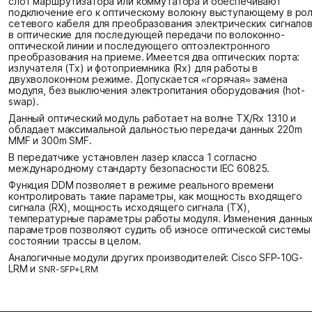
слот маршрутизатора или коммутатора и обеспечивают
подключение его к оптическому волокну выступающему в ро
сетевого кабеля для преобразования электрических сигнало
в оптические для последующей передачи по волоконно-
оптической линии и последующего оптоэлектронного
преобразования на приеме. Имеется два оптических порта:
излучателя (Tx) и фотоприемника (Rx) для работы в
двухволоконном режиме. Допускается «горячая» замена
модуля, без выключения электропитания оборудования (hot-
swap).
Данный оптический модуль работает на волне TX/Rx 1310 и
обладает максимальной дальностью передачи данных 220m
MMF и 300m SMF.
В передатчике установлен лазер класса 1 согласно
международному стандарту безопасности IEC 60825.
Функция DDM позволяет в режиме реального времени
контролировать такие параметры, как мощность входящего
сигнала (RX), мощность исходящего сигнала (TX),
температурные параметры работы модуля. Изменения данны
параметров позволяют судить об износе оптической системы
состоянии трассы в целом.
Аналогичные модули других производителей: Cisco SFP-10G-
LRM и
SNR-SFP+LRM