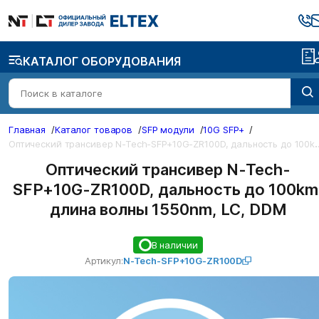
КАТАЛОГ ОБОРУДОВАНИЯ
Главная
/
Каталог товаров
/
SFP модули
/
10G SFP+
/
О
ический трансивер N-Tech-SFP+10G-ZR100D, да
Оптический трансивер N-Tech-
SFP+10G-ZR100D, дальность до 100km
длина волны 1550nm, LC, DDM
В наличии
Артикул:
N-Tech-SFP+10G-ZR100D