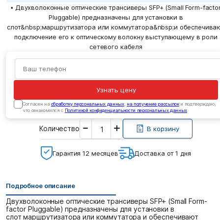
• Двухволоконные оптические трансиверы SFP+ (Small Form-facto
Pluggable) предназначены для установки в
слот&nbsp;маршрутизатора или коммутатора&nbsp;и обеспечива
подключение его к оптическому волокну выступающему в роли
сетевого кабеля
Узнать цену
Cогласен на
обработку персональных данных
,
на получение рассылок
и подтверждаю,
что ознакомился с
Политикой конфиденциальности персональных данных
Введите
Количество
необходимое
В корзину
количество
Гарантия 12 месяцев
Доставка от 1 дня
Подробное описание
Двухволоконные оптические трансиверы SFP+ (Small Form-
factor Pluggable) предназначены для установки в
слот маршрутизатора или коммутатора и обеспечивают