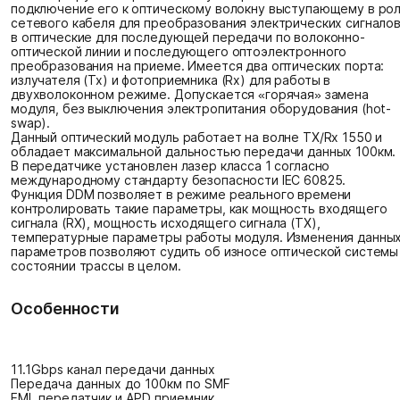
подключение его к оптическому волокну выступающему в ро
сетевого кабеля для преобразования электрических сигнало
в оптические для последующей передачи по волоконно-
оптической линии и последующего оптоэлектронного
преобразования на приеме. Имеется два оптических порта:
излучателя (Tx) и фотоприемника (Rx) для работы в
двухволоконном режиме. Допускается «горячая» замена
модуля, без выключения электропитания оборудования (hot-
swap).
Данный оптический модуль работает на волне TX/Rx 1550 и
обладает максимальной дальностью передачи данных 100км.
В передатчике установлен лазер класса 1 согласно
международному стандарту безопасности IEC 60825.
Функция DDM позволяет в режиме реального времени
контролировать такие параметры, как мощность входящего
сигнала (RX), мощность исходящего сигнала (TX),
температурные параметры работы модуля. Изменения данны
параметров позволяют судить об износе оптической системы
состоянии трассы в целом.
Особенности
11.1Gbps канал передачи данных
Передача данных до 100км по SMF
EML передатчик и APD приемник