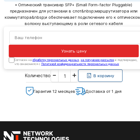
• Оптический трансивер SFP+ (Small Form-factor Pluggable)
предназначен для установки в слот&nbsp;маршрутизатора или
коммутатора&nbsp;и обеспечивает подключение его к оптическо
волокну выступающему в роли сетевого кабеля
Узнать цену
Cогласен на
обработку персональных данных
,
на получение рассылок
и подтверждаю,
что ознакомился с
Политикой конфиденциальности персональных данных
Введите
Количество
необходимое
В корзину
количество
Гарантия 12 месяцев
Доставка от 1 дня