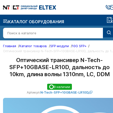
КАТАЛОГ ОБОРУДОВАНИЯ
Главная
/
Каталог товаров
/
SFP модули
/
10G SFP+
/
О
ический трансивер N-Tech-SFP+10GBASE-LR10D, 
Оптический трансивер N-Tech-
SFP+10GBASE-LR10D, дальность до
10km, длина волны 1310nm, LC, DDM
В наличии
Артикул:
N-Tech-SFP+10GBASE-LR10D,