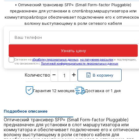
• Оптический трансивер SFP+ (Small Form-factor Pluggable)
предназначен для установки в слот&nbsp;маршрутизатора или
коммутатора&nbsp;и обеспечивает подключение его к оптическо
волокну выступающему в роли сетевого кабеля
Узнать цену
Cогласен на
обработку персональных данных
,
на получение рассылок
и подтверждаю,
что ознакомился с
Политикой конфиденциальности персональных данных
Введите
Количество
необходимое
В корзину
количество
Гарантия 12 месяцев
Доставка от 1 дня
Подробное описание
Оптический трансивер SFP+ (Small Form-factor Pluggable)
предназначен для установки в слот маршрутизатора или
коммутатора и обеспечивает подключение его к оптическом
волокну выступающему в роли сетевого кабеля для