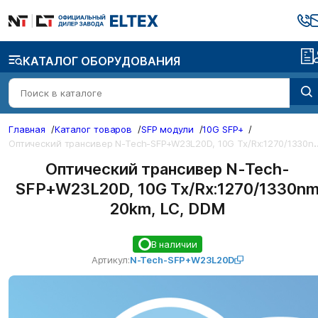
КАТАЛОГ ОБОРУДОВАНИЯ
Главная
/
Каталог товаров
/
SFP модули
/
10G SFP+
/
О
ический трансивер N-Tech-SFP+W23L20D
Оптический трансивер N-Tech-
SFP+W23L20D, 10G Tx/Rx:1270/1330n
20km, LC, DDM
В наличии
Артикул:
N-Tech-SFP+W23L20D