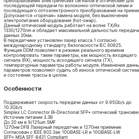
преобразования электрических сигналов в оптические для
последующей передачи по волоконно-оптической линии и
последующего оптоэлектронного преобразования на приеме
Допускается «горячая» замена модуля, без выключения
электропитания оборудования (hot-swap).
Данный оптический модуль работает на волне TX/Rx
1330/1270nm и обладает максимальной дальностью передач
данных 20км.
В передатчике установлен лазер класса 1 согласно
международному стандарту безопасности IEC 60825.
Функция DDM позволяет в режиме реального времени
контролировать такие параметры, как мощность входящего
сигнала (RX), мощность исходящего сигнала (TX),
температурные параметры работы модуля. Изменения данн
параметров позволяют судить об износе оптической систем
и состоянии трассы в целом.
Особенности
Поддерживает скорость передачи данных от 9.95Gb/s до
10.3Gb/s
Simplex LC Connector Bi-Directional SFP+ оптический трансив
Источник питания 3.3В
До 20 км в 9/125um SMF
1270нм DFB Лазерный передатчик и 1270нм приёмник
Согласован с IEEE 802.3ae 10GBASE-LR и 10GBASE-LW
SFP+ MSA SFF-8431 Compliant