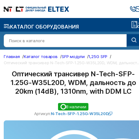
КАТАЛОГ ОБОРУДОВАНИЯ
Главная
/
Каталог товаров
/
SFP модули
/
1,25G SFP
/
О
ический трансивер N-Tech-SFP-1.25G-W35L20D, W
Оптический трансивер N-Tech-SFP-
1.25G-W35L20D, WDM, дальность до
20km (14dB), 1310nm, with DDM LC
В наличии
Артикул:
N-Tech-SFP-1.25G-W35L20D