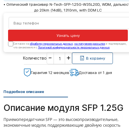
• Оптический трансивер N-Tech-SFP-1.25G-W35L20D, WDM, дальнос
до 20km (14dB), 1310nm, with DDM LC
Узнать цену
Cогласен на
обработку персональных данных
,
на получение рассылок
и подтверждаю,
что ознакомился с
Политикой конфиденциальности персональных данных
Введите
Количество
необходимое
В корзину
количество
Гарантия 12 месяцев
Доставка от 1 дня
Подробное описание
Описание модуля SFP 1.25G
Приемопередатчики SFP — это высокопроизводительные,
экономичные модули, поддерживающие двойную скорость