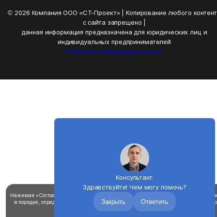
© 2026 Компания ООО «СТ-Проект» | Копирование любого контен
с сайта запрещено |
данная информация предназначена для юридических лиц и
индивидуальных предпринимателей
Политика конфиденциальности
Консультант.
Здравствуйте! Чем могу помочь?
Нажимая «Согласен», вы соглашаетесь на использование файлов cookie для улучш
Закрыть
Ответить
в порядке, определенном в
политике использования файлов «cookie».
Вы можете о
cookie в настройках браузера