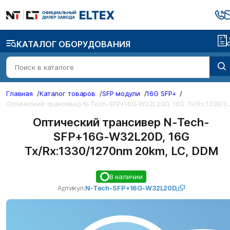
КАТАЛОГ ОБОРУДОВАНИЯ
Главная
/
Каталог товаров
/
SFP модули
/
16G SFP+
/
О
ический трансивер N-Tech-SFP+16G-W32L20D, 16
Оптический трансивер N-Tech-
SFP+16G-W32L20D, 16G
Tx/Rx:1330/1270nm 20km, LC, DDM
В наличии
Артикул:
N-Tech-SFP+16G-W32L20D,