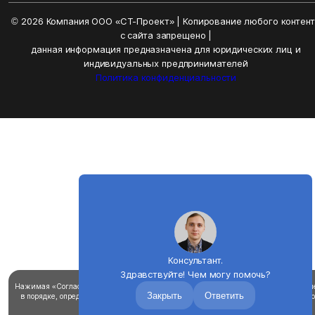
© 2026 Компания ООО «СТ-Проект» | Копирование любого контен
с сайта запрещено |
данная информация предназначена для юридических лиц и
индивидуальных предпринимателей
Политика конфиденциальности
Консультант.
Здравствуйте! Чем могу помочь?
Нажимая «Согласен», вы соглашаетесь на использование файлов cookie для улучш
Закрыть
Ответить
в порядке, определенном в
политике использования файлов «cookie».
Вы можете о
cookie в настройках браузера