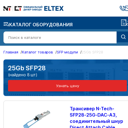
КАТАЛОГ ОБОРУДОВАНИЯ
Главная
/
Каталог товаров
/
SFP модули
/
25Gb SFP28
25Gb SFP28
(найдено 8 шт)
Узнать цену
Трансивер N-Tech-
SFP28-25G-DAC-A3,
соединительный шнур
Direct Attach Cable