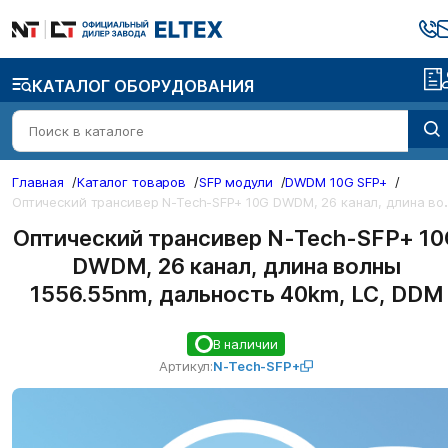
КАТАЛОГ ОБОРУДОВАНИЯ
Главная
/
Каталог товаров
/
SFP модули
/
DWDM 10G SFP+
/
ический трансивер N-Tech-SFP+ 1
Оптический трансивер N-Tech-SFP+ 10
DWDM, 26 канал, длина волны
1556.55nm, дальность 40km, LC, DDM
В наличии
Артикул:
N-Tech-SFP+