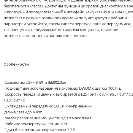
интегрированного с TIA. Все модули удовлетворяют условиям лазерно
безопасности класса I. Доступны функции цифровой диагностики чере
2-проводный последовательный интерфейс, как указано в SFF-8472, чт
позволяет в режиме реального времени получит доступ к рабочим
параметрам устройства, таким как температура приемопередатчика,
ток смещения, передаваемая оптическая мощность, принятая
оптическая мощность и напряжение питания.
Особенности
Совместим с SFF-8431 и IEE802.3ae
Подходит для использования в системах DWDM с шагом 100 ГГц
Скорость передачи данных выбирается ≤4.25 Гбит / с или 9.95 Гбит / с 
10.3 Гбит / с
Охлаждаемый передатчик EML и PIN-приемник
Длина связи до 40km
Малое рассеивание мощности 1,5 Вт максимум
Рабочие температуры -5ºC до 70ºC
Один блок питания напряжением 3,3 В