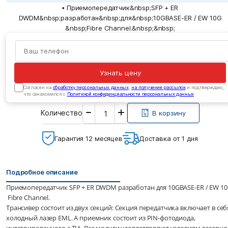
• Приемопередатчик&nbsp;SFP + ER
DWDM&nbsp;разработан&nbsp;для&nbsp;10GBASE-ER / EW 10G
&nbsp;Fibre Channel.&nbsp;&nbsp;
Узнать цену
Cогласен на
обработку персональных данных
,
на получение рассылок
и подтверждаю,
что ознакомился с
Политикой конфиденциальности персональных данных
Введите
Количество
необходимое
В корзину
количество
Гарантия 12 месяцев
Доставка от 1 дня
Подробное описание
Приемопередатчик SFP + ER DWDM разработан для 10GBASE-ER / EW 1
Fibre Channel.
Трансивер состоит из двух секций: Секция передатчика включает в себ
холодный лазер EML. А приемник состоит из PIN-фотодиода,