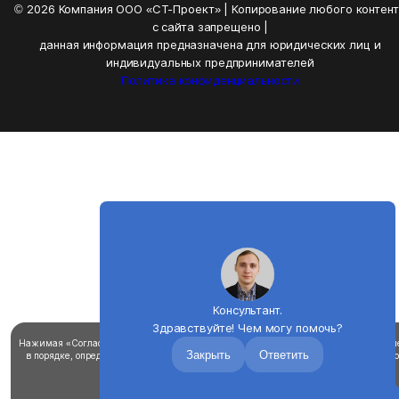
© 2026 Компания ООО «СТ-Проект» | Копирование любого контен
с сайта запрещено |
данная информация предназначена для юридических лиц и
индивидуальных предпринимателей
Политика конфиденциальности
Консультант.
Здравствуйте! Чем могу помочь?
Нажимая «Согласен», вы соглашаетесь на использование файлов cookie для улучш
Закрыть
Ответить
в порядке, определенном в
политике использования файлов «cookie».
Вы можете о
cookie в настройках браузера
Согласен