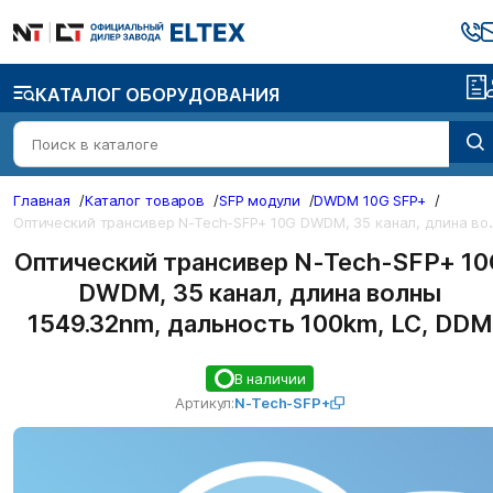
КАТАЛОГ ОБОРУДОВАНИЯ
Главная
/
Каталог товаров
/
SFP модули
/
DWDM 10G SFP+
/
ический трансивер N-Tech-SFP+ 1
Оптический трансивер N-Tech-SFP+ 10
DWDM, 35 канал, длина волны
1549.32nm, дальность 100km, LC, DDM
В наличии
Артикул:
N-Tech-SFP+