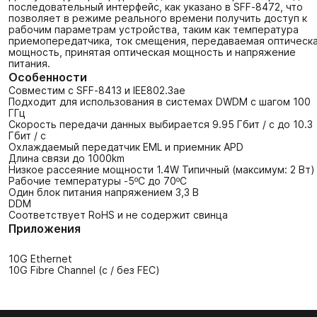
последовательный интерфейс, как указано в SFF-8472, что
позволяет в режиме реального времени получить доступ к
рабочим параметрам устройства, таким как температура
приемопередатчика, ток смещения, передаваемая оптическ
мощность, принятая оптическая мощность и напряжение
питания.
Особенности
Совместим с SFF-8413 и IEE802.3ae
Подходит для использования в системах DWDM с шагом 100
ГГц
Скорость передачи данных выбирается 9.95 Гбит / с до 10.3
Гбит / с
Охлаждаемый передатчик EML и приемник APD
Длина связи до 1000km
Низкое рассеяние мощности 1.4W Типичный (максимум: 2 Вт)
Рабочие температуры -5ºC до 70ºC
Один блок питания напряжением 3,3 В
DDM
Соответствует RoHS и не содержит свинца
Приложения
10G Ethernet
10G Fibre Channel (с / без FEC)