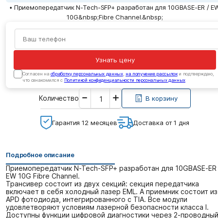
• Приемопередатчик N-Tech-SFP+ разработан для 10GBASE-ER / E
10G&nbsp;Fibre Channel.&nbsp;
Узнать цену
Cогласен на
обработку персональных данных
,
на получение рассылок
и подтверждаю,
что ознакомился с
Политикой конфиденциальности персональных данных
Введите
Количество
необходимое
В корзину
количество
Гарантия 12 месяцев
Доставка от 1 дня
Подробное описание
Приемопередатчик N-Tech-SFP+ разработан для 10GBASE-ER 
EW 10G Fibre Channel.
Трансивер состоит из двух секций: секция передатчика
включает в себя холодный лазер EML. А приемник состоит из
APD фотодиода, интегрированного с TIA. Все модули
удовлетворяют условиям лазерной безопасности класса I.
Доступны функции цифровой диагностики через 2-проводны