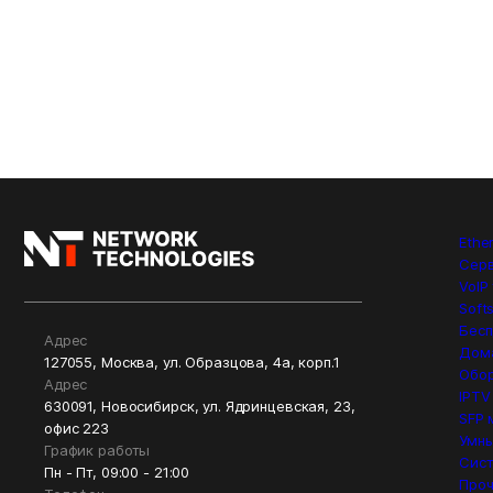
Ethe
Сер
VoIP
Soft
Бесп
Адрес
Дом
127055, Москва, ул. Образцова, 4а, корп.1
Обор
Адрес
IPTV
630091, Новосибирск, ул. Ядринцевская, 23,
SFP 
офис 223
Умны
График работы
Сист
Пн - Пт, 09:00 - 21:00
Проч