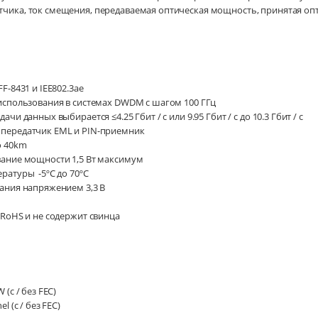
чика, ток смещения, передаваемая оптическая мощность, принятая оп
F-8431 и IEE802.3ae
использования в системах DWDM с шагом 100 ГГц
чи данных выбирается ≤4.25 Гбит / с или 9.95 Гбит / с до 10.3 Гбит / с
передатчик EML и PIN-приемник
о 40km
ание мощности 1,5 Вт максимум
ратуры -5ºC до 70ºC
ания напряжением 3,3 В
 RoHS и не содержит свинца
 (с / без FEC)
l (с / без FEC)