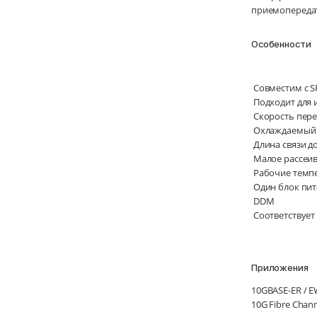
приемопередат
Особенности
Совместим с SF
Подходит для 
Скорость переда
Охлаждаемый 
Длина связи д
Малое рассеив
Рабочие темпе
Один блок пит
DDM
Соответствует
Приложения
10GBASE-ER / EW
10G Fibre Channe