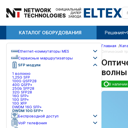
КАТАЛОГ ОБОРУДОВАНИЯ
Решения
Главная
/
Кат
Ethernet-коммутаторы MES
Оптический тр
Сервисные маршрутизаторы
Оптич
SFP модули
волны
1 волокно
1,25G SFP
100G QSFP28
В наличии
40G QSFP+
25Gb SFP28
32G SFP28
16G SFP+
10G SFP+
10G XFP
DWDM 16G SFP+
DWDM 10G SFP+
Беспроводной доступ
VoIP телефония