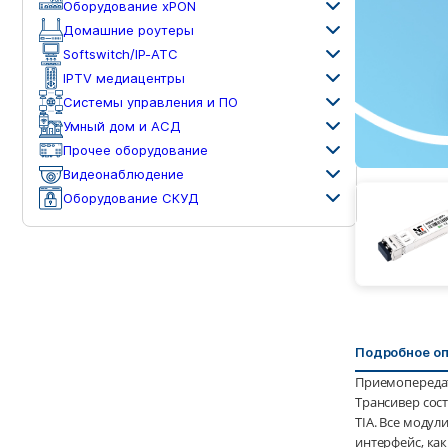
Оборудование xPON
Домашние роутеры
Softswitch/IP-ATC
IPTV медиацентры
Системы управления и ПО
Умный дом и АСД
Прочее оборудование
Видеонаблюдение
Оборудование СКУД
Подробное о
Приемопередат
Трансивер сост
TIA. Все моду
интерфейс, как