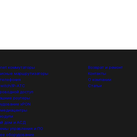
rnet коммутаторы
Возврат и ремонт
висные маршрутизаторы
Контакты
 телефония
О компании
switch/IP-ATC
Статьи
роводной доступ
ашние роутеры
удование xPON
 медиацентры
модули
й дом и АСД
емы управления и ПО
ее оборудование