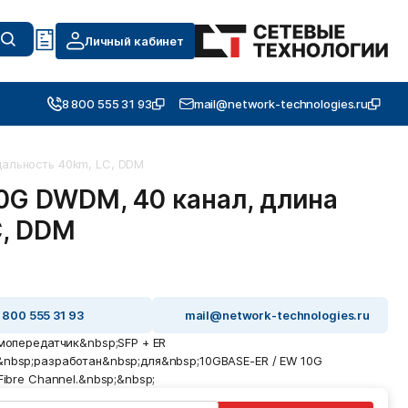
Личный кабинет
8 800 555 31 93
mail@network-technologies.ru
дальность 40km, LC, DDM
0G DWDM, 40 канал, длина
C, DDM
 800 555 31 93
mail@network-technologies.ru
мопередатчик&nbsp;SFP + ER
bsp;разработан&nbsp;для&nbsp;10GBASE-ER / EW 10G
Fibre Channel.&nbsp;&nbsp;