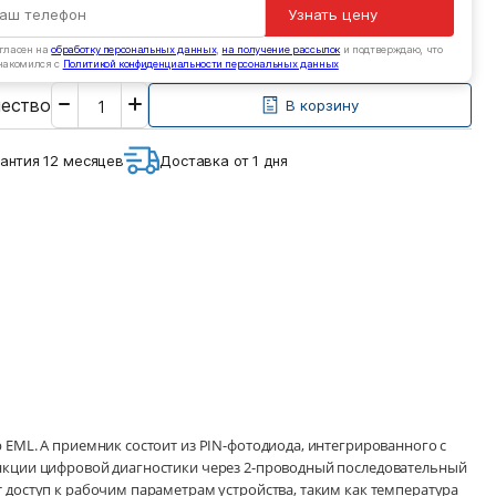
Узнать цену
гласен на
обработку персональных данных
,
на получение рассылок
и подтверждаю, что
накомился с
Политикой конфиденциальности персональных данных
Введите
чество
необходимое
В корзину
количество
антия 12 месяцев
Доставка от 1 дня
р EML. А приемник состоит из PIN-фотодиода, интегрированного с
функции цифровой диагностики через 2-проводный последовательный
т доступ к рабочим параметрам устройства, таким как температура