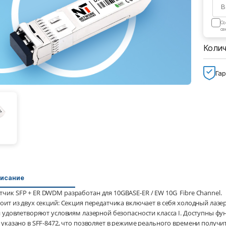
Cо
оз
Коли
Гар
писание
чик SFP + ER DWDM разработан для 10GBASE-ER / EW 10G Fibre Channel.
оит из двух секций: Секция передатчика включает в себя холодный лазе
ли удовлетворяют условиям лазерной безопасности класса I. Доступны 
 указано в SFF-8472, что позволяет в режиме реального времени получи