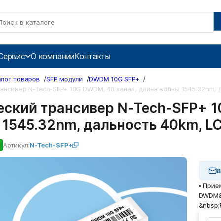
Сервис
О компании
Контакты
алог товаров
/
SFP модули
/
DWDM 10G SFP+
/
ансивер N-Tech-SFP+ 10G DWDM, 40 канал, длина волны 1545.32nm, 
еский трансивер N-Tech-SFP+ 1
 1545.32nm, дальность 40km, L
Артикул:
N-Tech-SFP+
8
• Прие
DWDM&n
&nbsp;