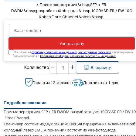
• Приемопередатчик&nbsp;SFP + ER
DWDM&nbsp;разработан&nbsp;для&nbsp;10GBASE-ER / EW 10G
&nbsp;Fibre Channel.&nbsp;&nbsp;
Узнать цену
Cогласен на
обработку персональных данных
,
на получение рассылок
и подтверждаю,
что ознакомился с
Политикой конфиденциальности персональных данных
Введите
Количество
необходимое
В корзину
количество
Гарантия 12 месяцев
Доставка от 1 дня
Подробное описание
Приемопередатчик SFP + ER DWDM разработан для 10GBASE-ER / EW 1
Fibre Channel.
Трансивер состоит из двух секций: Секция передатчика включает в себ
холодный лазер EML. А приемник состоит из PIN-фотодиода,