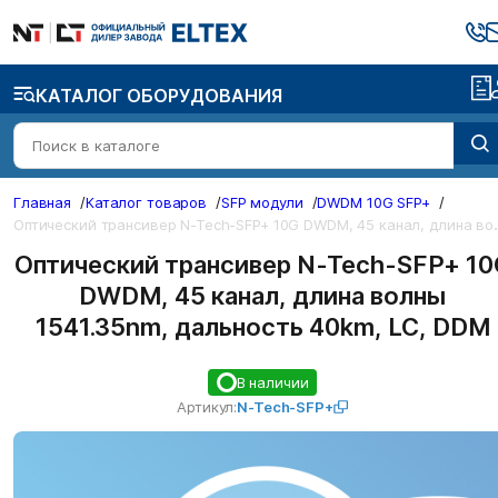
КАТАЛОГ ОБОРУДОВАНИЯ
Главная
/
Каталог товаров
/
SFP модули
/
DWDM 10G SFP+
/
ический трансивер N-Tech-SFP+ 1
Оптический трансивер N-Tech-SFP+ 10
DWDM, 45 канал, длина волны
1541.35nm, дальность 40km, LC, DDM
В наличии
Артикул:
N-Tech-SFP+