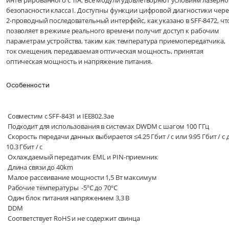
интегрированного с TIA. Все модули удовлетворяют условиям лазерно
безопасности класса I. Доступны функции цифровой диагностики чере
2-проводный последовательный интерфейс, как указано в SFF-8472, чт
позволяет в режиме реального времени получит доступ к рабочим
параметрам устройства, таким как температура приемопередатчика,
ток смещения, передаваемая оптическая мощность, принятая
оптическая мощность и напряжение питания.
Особенности
Совместим с SFF-8431 и IEE802.3ae
Подходит для использования в системах DWDM с шагом 100 ГГц
Скорость передачи данных выбирается ≤4.25 Гбит / с или 9.95 Гбит / с 
10.3 Гбит / с
Охлаждаемый передатчик EML и PIN-приемник
Длина связи до 40km
Малое рассеивание мощности 1,5 Вт максимум
Рабочие температуры -5ºC до 70ºC
Один блок питания напряжением 3,3 В
DDM
Соответствует RoHS и не содержит свинца