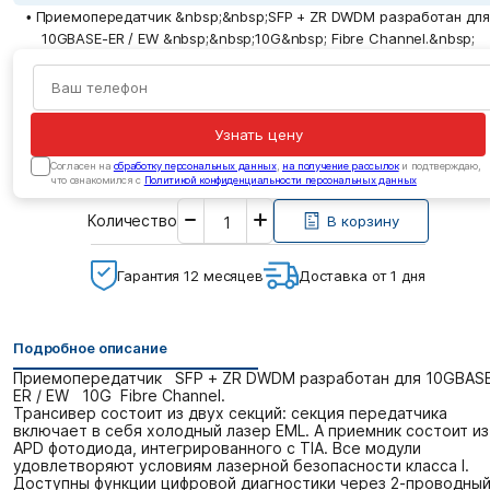
• Приемопередатчик &nbsp;&nbsp;SFP + ZR DWDM разработан дл
10GBASE-ER / EW &nbsp;&nbsp;10G&nbsp; Fibre Channel.&nbsp;
Узнать цену
Cогласен на
обработку персональных данных
,
на получение рассылок
и подтверждаю,
что ознакомился с
Политикой конфиденциальности персональных данных
Введите
Количество
необходимое
В корзину
количество
Гарантия 12 месяцев
Доставка от 1 дня
Подробное описание
Приемопередатчик SFP + ZR DWDM разработан для 10GBAS
ER / EW 10G Fibre Channel.
Трансивер состоит из двух секций: секция передатчика
включает в себя холодный лазер EML. А приемник состоит из
APD фотодиода, интегрированного с TIA. Все модули
удовлетворяют условиям лазерной безопасности класса I.
Доступны функции цифровой диагностики через 2-проводны