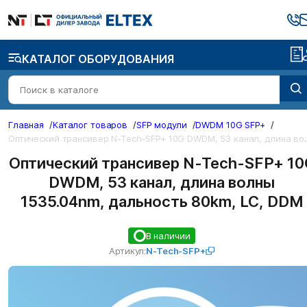
КАТАЛОГ ОБОРУДОВАНИЯ
Главная
/
Каталог товаров
/
SFP модули
/
DWDM 10G SFP+
/
ический трансивер N-Tech-SFP+ 1
Оптический трансивер N-Tech-SFP+ 10
DWDM, 53 канал, длина волны
1535.04nm, дальность 80km, LC, DDM
В наличии
Артикул:
N-Tech-SFP+