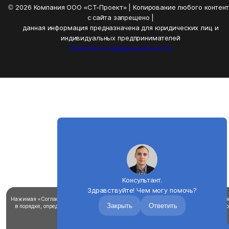
© 2026 Компания ООО «СТ-Проект» | Копирование любого контен
с сайта запрещено |
данная информация предназначена для юридических лиц и
индивидуальных предпринимателей
Политика конфиденциальности
Консультант.
Здравствуйте! Чем могу помочь?
Нажимая «Согласен», вы соглашаетесь на использование файлов cookie для улучш
Закрыть
Ответить
в порядке, определенном в
политике использования файлов «cookie».
Вы можете о
cookie в настройках браузера
Согласен