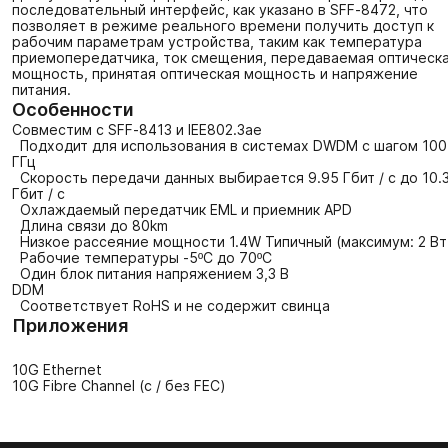
последовательный интерфейс, как указано в SFF-8472, что
позволяет в режиме реального времени получить доступ к
рабочим параметрам устройства, таким как температура
приемопередатчика, ток смещения, передаваемая оптическ
мощность, принятая оптическая мощность и напряжение
питания.
Особенности
Совместим с SFF-8413 и IEE802.3ae
Подходит для использования в системах DWDM с шагом 100
ГГц
Скорость передачи данных выбирается 9.95 Гбит / с до 10.
Гбит / с
Охлаждаемый передатчик EML и приемник APD
Длина связи до 80km
Низкое рассеяние мощности 1.4W Типичный (максимум: 2 Вт
Рабочие температуры -5ºC до 70ºC
Один блок питания напряжением 3,3 В
DDM
Соответствует RoHS и не содержит свинца
Приложения
10G Ethernet
10G Fibre Channel (с / без FEC)