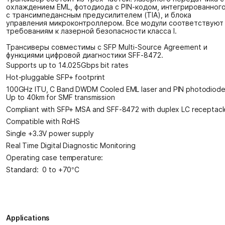
охлаждением EML, фотодиода с PIN-кодом, интегрированног
с трансимпедансным предусилителем (TIA), и блока
управления микроконтроллером. Все модули соответствуют
требованиям к лазерной безопасности класса I.
Трансиверы совместимы с SFP Multi-Source Agreement и
функциями цифровой диагностики SFF-8472.
Supports up to 14.025Gbps bit rates
Hot-pluggable SFP+ footprint
100GHz ITU, C Band DWDM Cooled EML laser and PIN photodiode
Up to 40km for SMF transmission
Compliant with SFP+ MSA and SFF-8472 with duplex LC receptacl
Compatible with RoHS
Single +3.3V power supply
Real Time Digital Diagnostic Monitoring
Operating case temperature:
Standard: 0 to +70°C
Applications