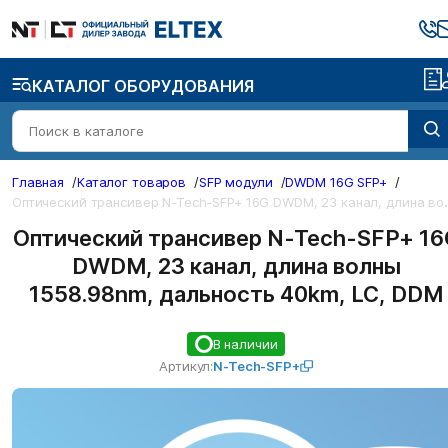
КАТАЛОГ ОБОРУДОВАНИЯ
Главная
/
Каталог товаров
/
SFP модули
/
DWDM 16G SFP+
/
ический трансивер N-Tech-SFP+ 1
Оптический трансивер N-Tech-SFP+ 16
DWDM, 23 канал, длина волны
1558.98nm, дальность 40km, LC, DDM
В наличии
Артикул:
N-Tech-SFP+