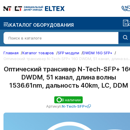
КАТАЛОГ ОБОРУДОВАНИЯ
Главная
/
Каталог товаров
/
SFP модули
/
DWDM 16G SFP+
/
О
ический трансивер N-Tech-SFP+ 16G DWDM, 51 кана
Оптический трансивер N-Tech-SFP+ 16
DWDM, 51 канал, длина волны
1536.61nm, дальность 40km, LC, DDM
В наличии
Артикул:
N-Tech-SFP+