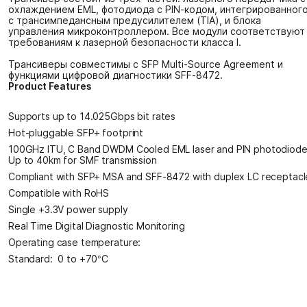
охлаждением EML, фотодиода с PIN-кодом, интегрированног
с трансимпедансным предусилителем (TIA), и блока
управления микроконтроллером. Все модули соответствуют
требованиям к лазерной безопасности класса I.
Трансиверы совместимы с SFP Multi-Source Agreement и
функциями цифровой диагностики SFF-8472.
Product Features
Supports up to 14.025Gbps bit rates
Hot-pluggable SFP+ footprint
100GHz ITU, C Band DWDM Cooled EML laser and PIN photodiode
Up to 40km for SMF transmission
Compliant with SFP+ MSA and SFF-8472 with duplex LC receptacl
Compatible with RoHS
Single +3.3V power supply
Real Time Digital Diagnostic Monitoring
Operating case temperature:
Standard: 0 to +70°C