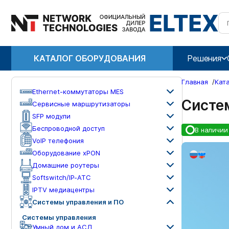
КАТАЛОГ ОБОРУДОВАНИЯ
Решения
Главная
/
Кат
Ethernet-коммутаторы MES
Систе
Сервисные маршрутизаторы
SFP модули
Беспроводной доступ
В наличии
VoIP телефония
Оборудование xPON
Домашние роутеры
Softswitch/IP-ATC
IPTV медиацентры
Системы управления и ПО
Системы управления
Умный дом и АСД