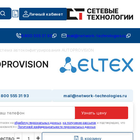
Личный кабинет
8 800 555 31 93
mail@network-technologies.ru
стема автоконфигурирования AUTOPROVISION
OPROVISION
 800 555 31 93
mail@network-technologies.ru
Узнать цену
гласен на
обработку персональных данных
,
на получение рассылок
и подтверждаю, что
накомился с
Политикой конфиденциальности персональных данных
Введите
чество
необходимое
В корзину