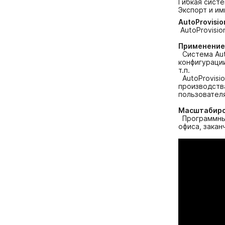
Гибкая сист
Экспорт и и
AutoProvisio
AutoProvisio
Применение
Cистема Aut
конфигурации
т.п.
AutoProvisi
производства
пользовател
Масштабир
Программный
офиса, зака