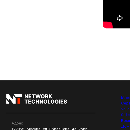
Ethe
Сер
VoIP
Soft
Бесп
Адрес
Дом
127055, Москва, ул. Образцова, 4а, корп.1