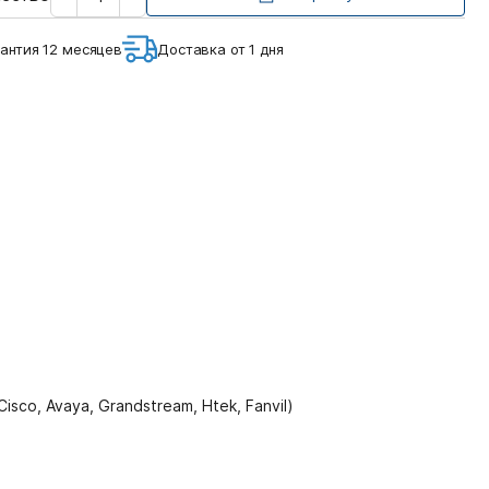
количество
антия 12 месяцев
Доставка от 1 дня
co, Avaya, Grandstream, Htek, Fanvil)