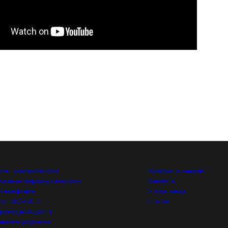
rnet коммутаторы
Возврат и ремонт
висные маршрутизаторы
Контакты
 телефония
О компании
switch/IP-ATC
Статьи
роводной доступ
ашние роутеры