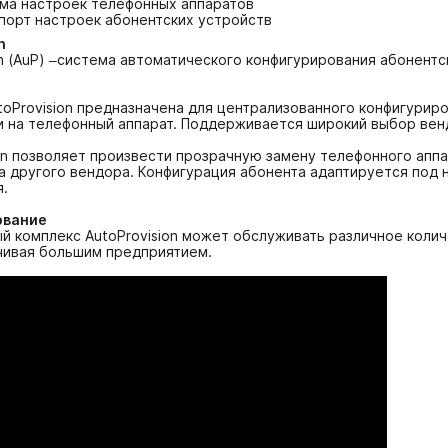
ема настроек телефонных аппаратов
мпорт настроек абонентских устройств
n
n (AuP) –система автоматического конфигурирования абонентс
oProvision предназначена для централизованного конфигуриро
 на телефонный аппарат. Поддерживается широкий выбор вендоров:
on позволяет произвести прозрачную замену телефонного аппа
 другого вендора. Конфигурация абонента адаптируется под н
я.
ование
 комплекс AutoProvision может обслуживать различное колич
нчивая большим предприятием.