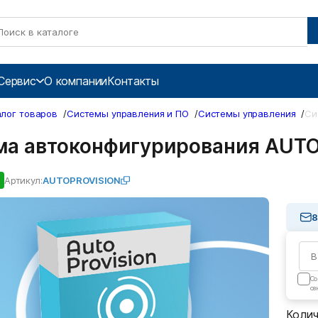
Сервис
О компании
Контакты
алог товаров
/
Системы управления и ПО
/
Системы управления
/
Си
ма автоконфигурирования AUT
Артикул:
AUTOPROVISION
8
Cо
оз
Коли