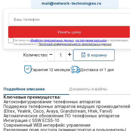
mail@network-technologies.ru
Узнать цену
Cогласен на
обработку персональных данных
,
на получение рассылок
и подтверждаю,
что ознакомился с
Политикой конфиденциальности персональных данных
Введите
Количество
необходимое
В корзину
количество
Гарантия 12 месяцев
Доставка от 1 дня
Подробное описание
Документы и файлы
Ключевые преимущества:
Автоконфигурирование телефонных аппаратов
Поддержка телефонных аппаратов ведущих производителей
(Eltex, Yealink, Cisco, Avaya, Grandstream, Htek, Fanvil)
Автоматическое обновление ПО телефонных аппаратов
Интеграция с SSW ECSS-10
Современный WEB интерфейс управления
Разделение прав доступа (администратор и пользователь)