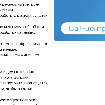
е механизмы контроля
системы.
 работы с медиаресурсами
ие механизмы обработки
обработку входящих
ентр может обрабатывать до
м раньше.
чения — свяжитесь со
ти в двух ключевых
 новых функций.
ра телефонии. Планируется
м, чтобы повысить его
рхитектура позволит