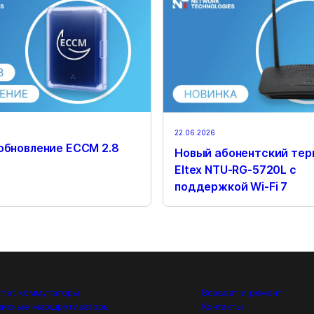
22.06.2026
обновление ECCM 2.8
Новый абонентский тер
Eltex NTU-RG-5720L с
поддержкой Wi-Fi 7
rnet коммутаторы
Возврат и ремонт
висные маршрутизаторы
Контакты