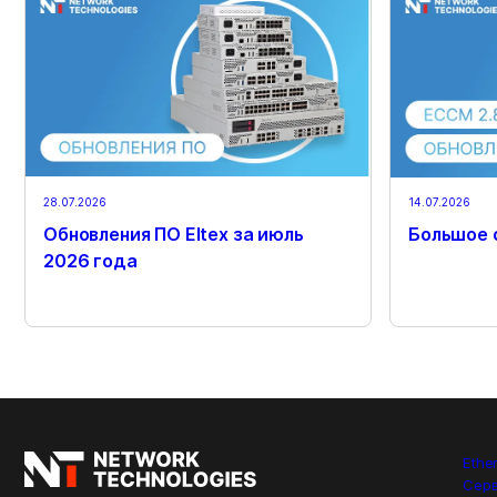
28.07.2026
14.07.2026
Обновления ПО Eltex за июль
Большое 
2026 года
Ethe
Сер