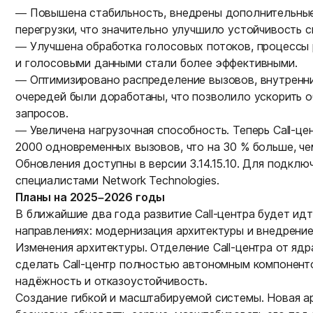
— Повышена стабильность, внедрены дополнительны
перегрузки, что значительно улучшило устойчивость 
— Улучшена обработка голосовых потоков, процессы
и голосовыми данными стали более эффективными.
— Оптимизировано распределение вызовов, внутренн
очередей были доработаны, что позволило ускорить 
запросов.
— Увеличена нагрузочная способность. Теперь Call-ц
2000 одновременных вызовов, что на 30 % больше, че
Обновления доступны в версии 3.14.15.10. Для подклю
специалистами Network Technologies.
Планы на 2025–2026 годы
В ближайшие два года развитие Call-центра будет ид
направлениях: модернизация архитектуры и внедрение
Изменения архитектуры. Отделение Call-центра от яд
сделать Call-центр полностью автономным компоненто
надёжность и отказоустойчивость.
Создание гибкой и масштабируемой системы. Новая а