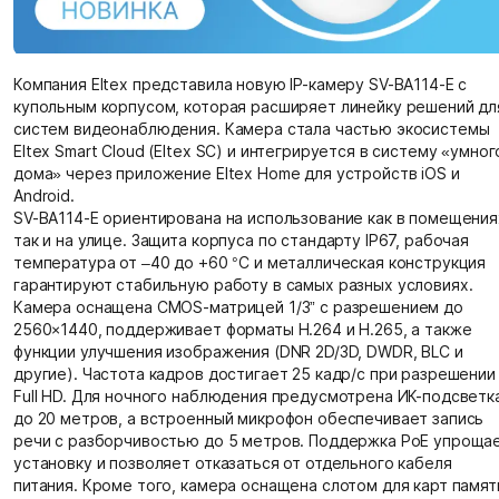
Компания Eltex представила новую IP-камеру SV-BA114-E с
купольным корпусом, которая расширяет линейку решений дл
систем видеонаблюдения. Камера стала частью экосистемы
Eltex Smart Cloud (Eltex SC) и интегрируется в систему «умног
дома» через приложение Eltex Home для устройств iOS и
Android.
SV-BA114-E ориентирована на использование как в помещения
так и на улице. Защита корпуса по стандарту IP67, рабочая
температура от –40 до +60 °C и металлическая конструкция
гарантируют стабильную работу в самых разных условиях.
Камера оснащена CMOS-матрицей 1/3” с разрешением до
2560×1440, поддерживает форматы H.264 и H.265, а также
функции улучшения изображения (DNR 2D/3D, DWDR, BLC и
другие). Частота кадров достигает 25 кадр/с при разрешении
Full HD. Для ночного наблюдения предусмотрена ИК-подсветк
до 20 метров, а встроенный микрофон обеспечивает запись
речи с разборчивостью до 5 метров. Поддержка PoE упроща
установку и позволяет отказаться от отдельного кабеля
питания. Кроме того, камера оснащена слотом для карт памят