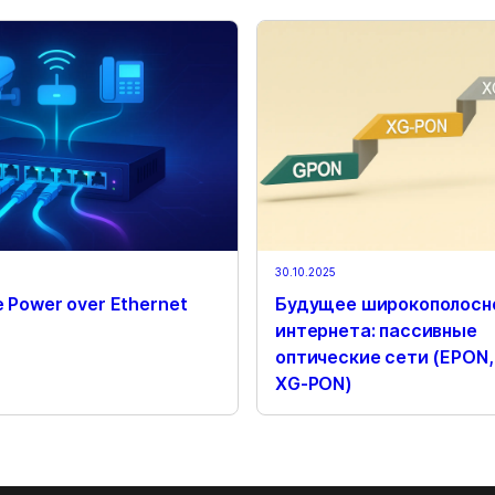
30.10.2025
 Power over Ethernet
Будущее широкополосн
интернета: пассивные
оптические сети (EPON,
XG-PON)