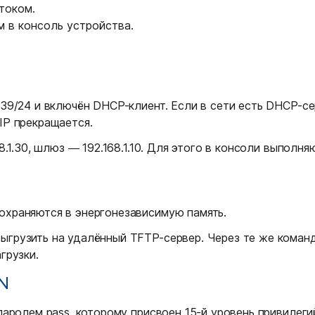
током.
м в консоль устройства.
239/24 и включён DHCP-клиент. Если в сети есть DHCP-с
IP прекращается.
68.1.30, шлюз — 192.168.1.10. Для этого в консоли выпол
охраняются в энергонезависимую память.
ыгрузить на удалённый TFTP-сервер. Через те же команд
грузки.
N
 паролем pass, которому присвоен 15-й уровень привиле