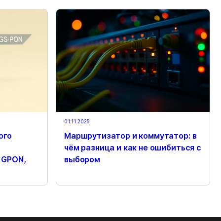
01.11.2025
ого
Маршрутизатор и коммутатор: в
чём разница и как не ошибиться с
 GPON,
выбором