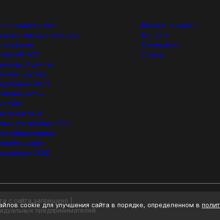
rnet коммутаторы
Возврат и ремонт
висные маршрутизаторы
Контакты
 телефония
О компании
switch/IP-ATC
Статьи
роводной доступ
ашние роутеры
удование xPON
 медиацентры
модули
й дом и АСД
емы управления и ПО
ее оборудование
еонаблюдение
рудование СКУД
а с сайта запрещено |
йлов cookie для улучшения сайта в порядке, определенном в
полит
видуальных предпринимателей