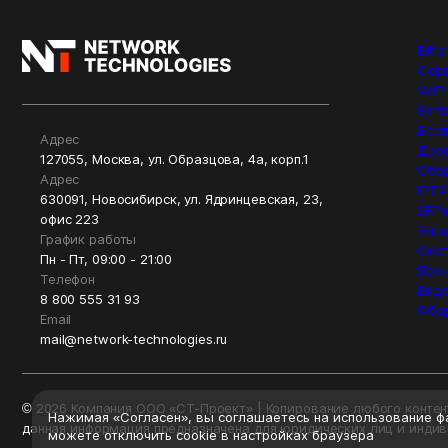
Ethe
Сер
VoIP
Soft
Бесп
Адрес
Дом
127055, Москва, ул. Образцова, 4а, корп.1
Обор
Адрес
IPTV
630091, Новосибирск, ул. Ядринцевская, 23,
SFP 
офис 223
Умны
График работы
Сист
Пн - Пт, 09:00 - 21:00
Проч
Телефон
Вид
8 800 555 31 93
Обо
Email
mail@network-technologies.ru
© 2026 Компания ООО «СТ-Проект» | Копирование любого контент
Нажимая «Согласен», вы соглашаетесь на использование фа
данная информация предназначена для юридических лиц и инди
можете отключить cookie в настройках браузера