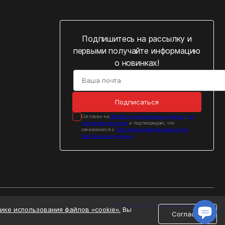
Подпишитесь на рассылку и
первыми получайте информацию
о новинках!
Подписаться
Cогласен на
обработку персональных данных
,
на
получение рассылок
и подтверждаю, что
ознакомился с
Политикой конфиденциальности
персональных данных
Консультант.
Здравствуйте! Чем могу помочь?
Закрыть
Ответить
Политика конфиденциальности
ике использования файлов «cookie».
Вы
Согласен